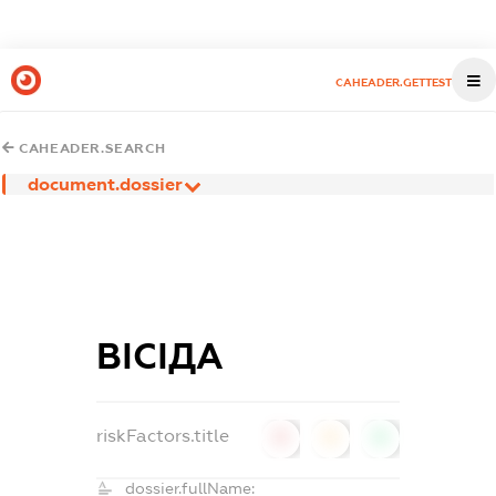
CAHEADER.GETTEST
CAHEADER.SEARCH
document.dossier
ВІСІДА
riskFactors.title
0
0
0
dossier.fullName: