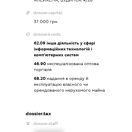
dossier.capital:
37 000 грн.
dossier.kveds:
62.09
інша діяльність у сфері
інформаційних технологій і
комп'ютерних систем
46.90
неспеціалізована оптова
торгівля
68.20
надання в оренду й
експлуатацію власного чи
орендованого нерухомого майна
dossier.tax
dossier.staff