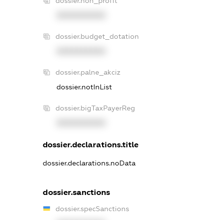
dossier.non_profit
XXXXXXXXXX
dossier.budget_dotation
XXXXXXXXXX
dossier.palne_akciz
dossier.notInList
dossier.bigTaxPayerReg
XXXXXXXXXX
dossier.declarations.title
dossier.declarations.noData
dossier.sanctions
dossier.specSanctions