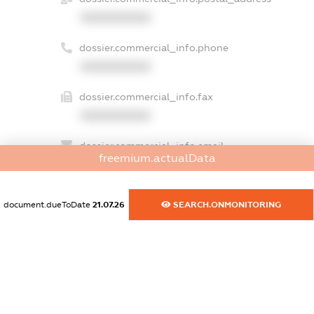
XXXXXXXXXX
dossier.commercial_info.phone
XXXXXXXXXX
dossier.commercial_info.fax
XXXXXXXXXX
dossier.commercial_info.email
freemium.actualData
XXXXXXXXXX
dossier.commercial_info.website
document.dueToDate
21.07.26
SEARCH.ONMONITORING
XXXXXXXXXX
dossier.commercial_info.activity
XXXXXXXXXX