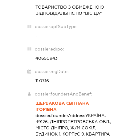
ТОВАРИСТВО З ОБМЕЖЕНОЮ
ВІДПОВІДАЛЬНІСТЮ "ВІСІДА"
dossier.opfSubType:
-
dossier.edrpo:
40650943
dossier.regDate:
11.07.16
dossier.foundersAndBenef:
ЩЕРБАКОВА СВІТЛАНА
ІГОРІВНА
dossier.founderAddress
УКРАЇНА,
49126, ДНІПРОПЕТРОВСЬКА ОБЛ.,
МІСТО ДНІПРО, Ж/М СОКІЛ,
БУДИНОК 1, КОРПУС 9, КВАРТИРА