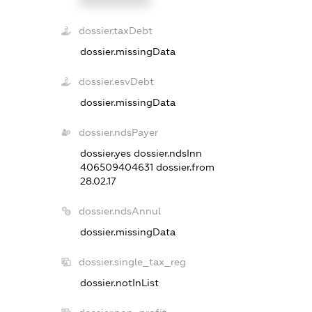
XXXXXXXXXX
dossier.taxDebt
dossier.missingData
dossier.esvDebt
dossier.missingData
dossier.ndsPayer
dossier.yes
dossier.ndsInn
406509404631
dossier.from
28.02.17
dossier.ndsAnnul
dossier.missingData
dossier.single_tax_reg
dossier.notInList