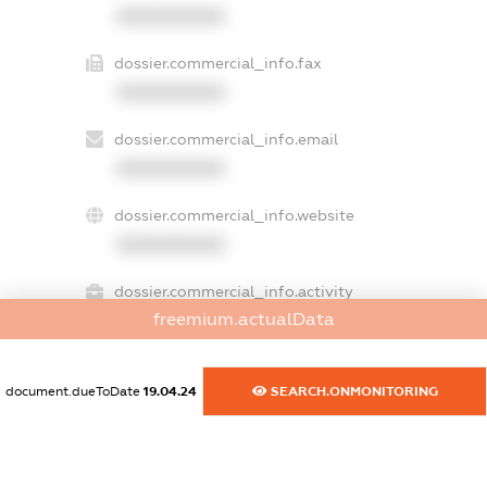
XXXXXXXXXX
dossier.commercial_info.fax
XXXXXXXXXX
dossier.commercial_info.email
XXXXXXXXXX
dossier.commercial_info.website
XXXXXXXXXX
dossier.commercial_info.activity
freemium.actualData
XXXXXXXXXX
document.dueToDate
19.04.24
SEARCH.ONMONITORING
freemium.exampleText_1
freemium.exampleText_2
freemium.anonymousPerSearch2