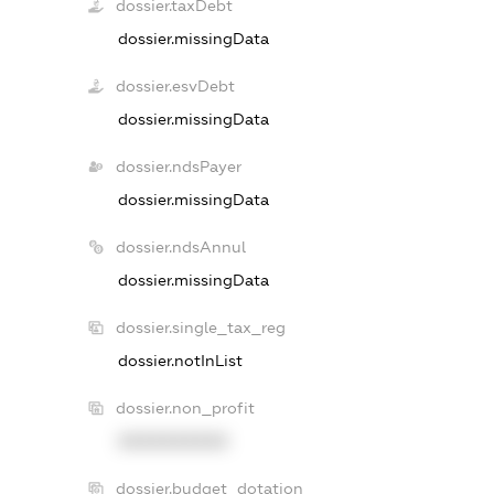
dossier.taxDebt
dossier.missingData
dossier.esvDebt
dossier.missingData
dossier.ndsPayer
dossier.missingData
dossier.ndsAnnul
dossier.missingData
dossier.single_tax_reg
dossier.notInList
dossier.non_profit
XXXXXXXXXX
dossier.budget_dotation