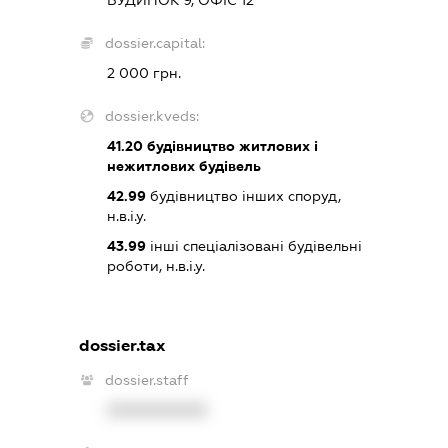
БУДИНОК 9, ОФІС 12
dossier.capital:
2 000 грн.
dossier.kveds:
41.20
будівництво житлових і
нежитлових будівель
42.99
будівництво інших споруд,
н.в.і.у.
43.99
інші спеціалізовані будівельні
роботи, н.в.і.у.
dossier.tax
dossier.staff
XXXXXXXXXX