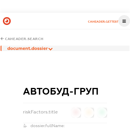
CAHEADER.GETTEST
CAHEADER.SEARCH
document.dossier
АВТОБУД-ГРУП
riskFactors.title
0
0
0
dossier.fullName: