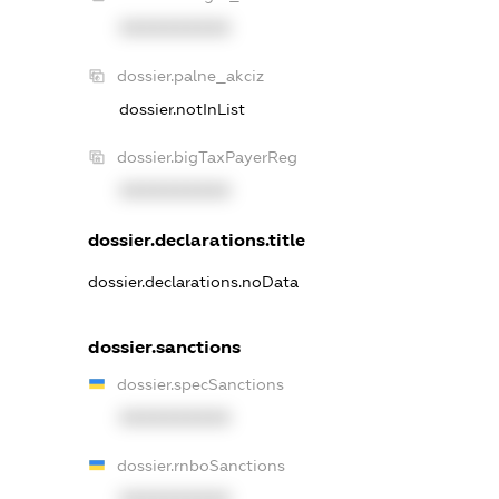
XXXXXXXXXX
dossier.palne_akciz
dossier.notInList
dossier.bigTaxPayerReg
XXXXXXXXXX
dossier.declarations.title
dossier.declarations.noData
dossier.sanctions
dossier.specSanctions
XXXXXXXXXX
dossier.rnboSanctions