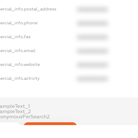
ercial_info.postal_address
XXXXXXXXXX
ercial_info.phone
XXXXXXXXXX
ercial_info.fax
XXXXXXXXXX
ercial_info.email
XXXXXXXXXX
ercial_info.website
XXXXXXXXXX
rcial_info.activity
XXXXXXXXXX
ampleText_1
xampleText_2
nonymousPerSearch2
DETAILS
FREEMIUM.REGISTER