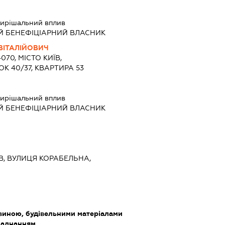
ирішальний вплив
Й БЕНЕФІЦІАРНИЙ ВЛАСНИК
ВІТАЛІЙОВИЧ
070, МІСТО КИЇВ,
К 40/37, КВАРТИРА 53
ирішальний вплив
Й БЕНЕФІЦІАРНИЙ ВЛАСНИК
ИЇВ, ВУЛИЦЯ КОРАБЕЛЬНА,
виною, будівельними матеріалами
бладнанням