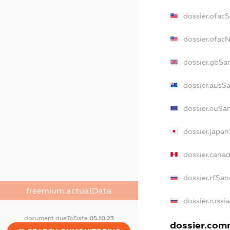
dossier.ofac
dossier.ofac
dossier.gbSa
dossier.ausS
dossier.euSa
dossier.japa
dossier.cana
dossier.rfSan
freemium.actualData
dossier.russi
document.dueToDate
05.10.23
dossier.comm