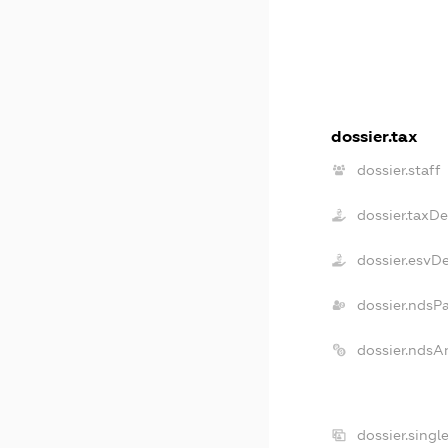
dossier.tax
dossier.staff
dossier.taxD
dossier.esvD
dossier.ndsP
dossier.ndsA
dossier.singl