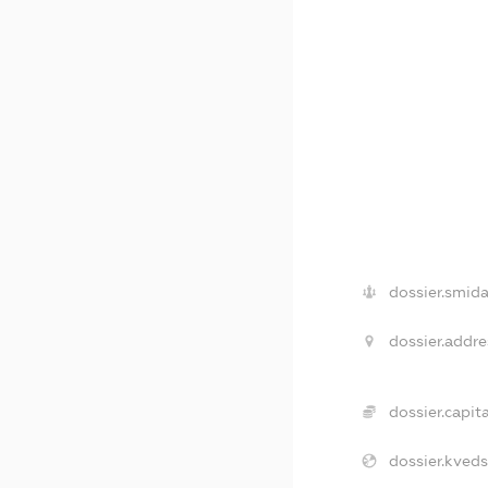
dossier.smida
dossier.addre
dossier.capita
dossier.kveds