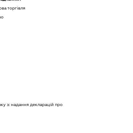
ова торгівля
во
зку з:
надання декларацiй про