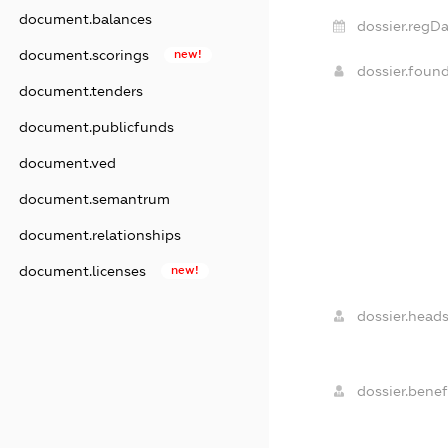
document.balances
dossier.regDa
document.scorings
new!
dossier.foun
document.tenders
document.publicfunds
document.ved
document.semantrum
document.relationships
document.licenses
new!
dossier.heads
dossier.benefi