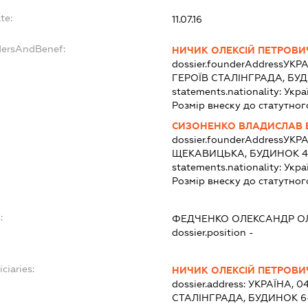
te:
11.07.16
dersAndBenef:
НИЧИК ОЛЕКСІЙ ПЕТРОВИ
dossier.founderAddress
УКРА
ГЕРОЇВ СТАЛІНГРАДА, БУД
statements.nationality:
Укра
Розмір внеску до статутног
СИЗОНЕНКО ВЛАДИСЛАВ 
dossier.founderAddress
УКРА
ЩЕКАВИЦЬКА, БУДИНОК 40
statements.nationality:
Укра
Розмір внеску до статутног
:
ФЕДЧЕНКО ОЛЕКСАНДР О
dossier.position -
ciaries:
НИЧИК ОЛЕКСІЙ ПЕТРОВИ
dossier.address:
УКРАЇНА, 04
СТАЛІНГРАДА, БУДИНОК 6-