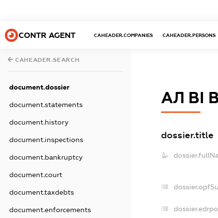
CONTR AGENT
CAHEADER.COMPANIES
CAHEADER.PERSONS
CAHEADER.SEARCH
document.dossier
АЛ ВІ 
document.statements
document.history
dossier.title
document.inspections
dossier.fullN
document.bankruptcy
document.court
dossier.opfS
document.taxdebts
dossier.edrpo
document.enforcements