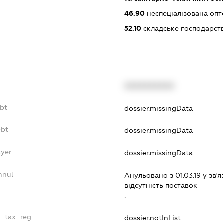
46.90
неспеціалізована опт
52.10
складське господарст
XXXXXXXXXX
ebt
dossier.missingData
ebt
dossier.missingData
ayer
dossier.missingData
nnul
Анульовано з 01.03.19 у зв'я
вiдсутнiсть поставок
.
e_tax_reg
dossier.notInList