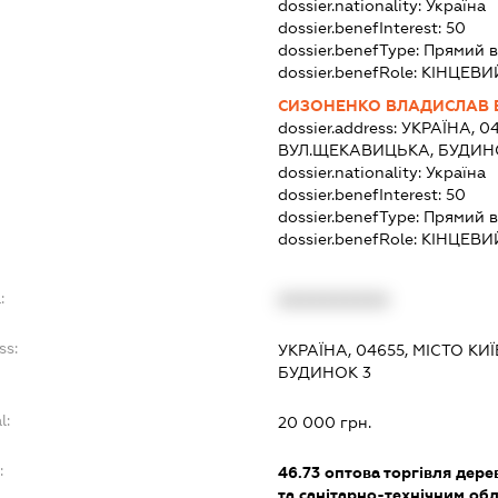
dossier.nationality:
Україна
dossier.benefInterest:
50
dossier.benefType:
Прямий в
dossier.benefRole:
КІНЦЕВИ
СИЗОНЕНКО ВЛАДИСЛАВ 
dossier.address:
УКРАЇНА, 04
ВУЛ.ЩЕКАВИЦЬКА, БУДИНО
dossier.nationality:
Україна
dossier.benefInterest:
50
dossier.benefType:
Прямий в
dossier.benefRole:
КІНЦЕВИ
:
XXXXXXXXXX
ss:
УКРАЇНА, 04655, МІСТО К
БУДИНОК 3
l:
20 000 грн.
:
46.73
оптова торгівля дере
та санітарно-технічним о