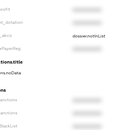
rofit
XXXXXXXXXX
et_dotation
XXXXXXXXXX
_akciz
dossier.notInList
axPayerReg
XXXXXXXXXX
tions.title
ions.noData
ons
Sanctions
XXXXXXXXXX
Sanctions
XXXXXXXXXX
BlackList
XXXXXXXXXX