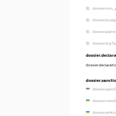
dossier.non_p
dossier.budg
dossier.palne
dossier.bigT
dossier.declara
dossier.declarat
dossier.sancti
dossier.spec
dossier.rnbo
dossier.amku