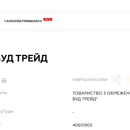
BETA
CAHEADER.PERSSEARCH
ВУД ТРЕЙД
riskFactors.title
0
ame:
ТОВАРИСТВО З ОБМЕЖЕНО
ВУД ТРЕЙД"
ubType:
-
:
40651905