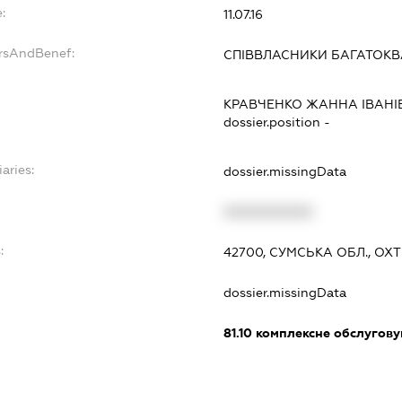
:
11.07.16
ersAndBenef:
СПІВВЛАСНИКИ БАГАТОК
КРАВЧЕНКО ЖАННА ІВАНІ
dossier.position -
aries:
dossier.missingData
XXXXXXXXXX
:
42700, СУМСЬКА ОБЛ., ОХ
dossier.missingData
81.10
комплексне обслуговув