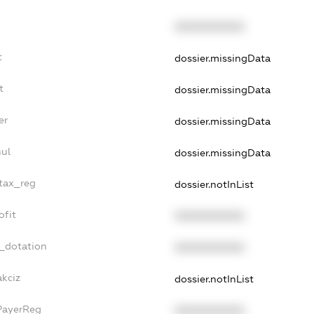
XXXXXXXXXX
t
dossier.missingData
t
dossier.missingData
er
dossier.missingData
nul
dossier.missingData
_tax_reg
dossier.notInList
ofit
XXXXXXXXXX
t_dotation
XXXXXXXXXX
akciz
dossier.notInList
PayerReg
XXXXXXXXXX