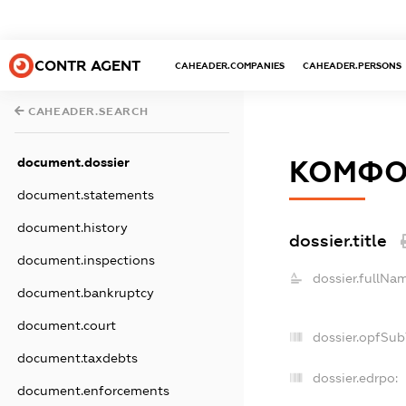
CONTR AGENT
CAHEADER.COMPANIES
CAHEADER.PERSONS
CAHEADER.SEARCH
document.dossier
КОМФО
document.statements
document.history
dossier.title
document.inspections
dossier.fullNa
document.bankruptcy
document.court
dossier.opfSub
document.taxdebts
dossier.edrpo:
document.enforcements