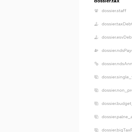
dossier.tax
dossier.staff
dossier.taxDeb
dossier.esvDeb
dossier.ndsPay
dossier.ndsAn
dossier.single
dossier.non_pr
dossier.budge
dossier.palne_
dossier.bigTax