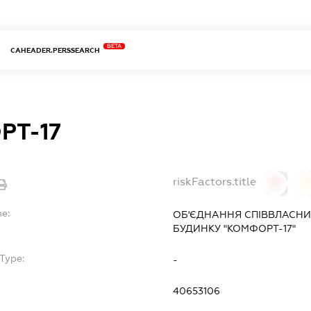
BETA
CAHEADER.PERSSEARCH
РТ-17
riskFactors.title
0
0
me:
ОБ'ЄДНАННЯ СПІВВЛАСНИ
БУДИНКУ "КОМФОРТ-17"
Type:
-
40653106