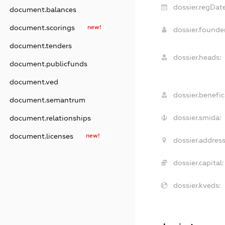
dossier.regDate
document.balances
document.scorings
new!
dossier.found
document.tenders
dossier.heads:
document.publicfunds
document.ved
dossier.benefici
document.semantrum
dossier.smida:
document.relationships
document.licenses
new!
dossier.address
dossier.capital:
dossier.kveds: