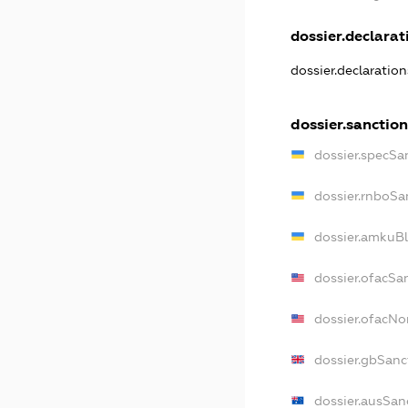
dossier.declarati
dossier.declaratio
dossier.sanction
dossier.specSa
dossier.rnboSa
dossier.amkuBl
dossier.ofacSa
dossier.ofacN
dossier.gbSanc
dossier.ausSan