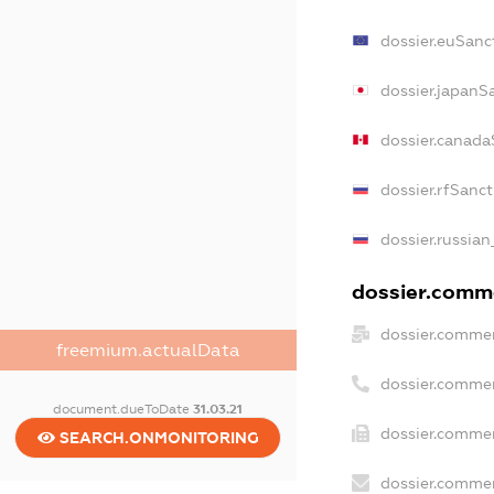
dossier.euSanc
dossier.japanS
dossier.canada
dossier.rfSanc
dossier.russian
dossier.comme
dossier.commer
freemium.actualData
dossier.commer
document.dueToDate
31.03.21
dossier.commer
SEARCH.ONMONITORING
dossier.commer