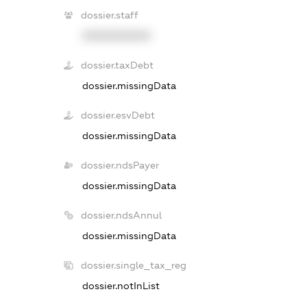
dossier.staff
XXXXXXXXXX
dossier.taxDebt
dossier.missingData
dossier.esvDebt
dossier.missingData
dossier.ndsPayer
dossier.missingData
dossier.ndsAnnul
dossier.missingData
dossier.single_tax_reg
dossier.notInList