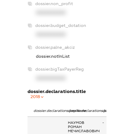
dossier.non_profit
XXXXXXXXXX
dossier.budget_dotation
XXXXXXXXXX
dossier.palne_akciz
dossier.notInList
dossier.bigTaxPayerReg
XXXXXXXXXX
dossier.declarations.title
2018
dossier.declarations.pepName
dossier.declarations.personName
dossier.declaratio
НАУМОВ
-
РОМАН
МЕЧИСЛАВОВИЧ