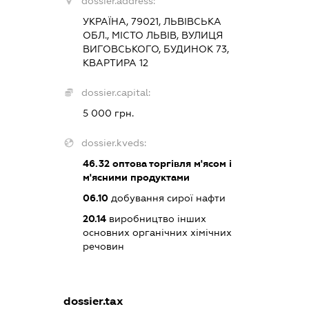
dossier.address:
УКРАЇНА, 79021, ЛЬВІВСЬКА
ОБЛ., МІСТО ЛЬВІВ, ВУЛИЦЯ
ВИГОВСЬКОГО, БУДИНОК 73,
КВАРТИРА 12
dossier.capital:
5 000 грн.
dossier.kveds:
46.32
оптова торгівля м'ясом і
м'ясними продуктами
06.10
добування сирої нафти
20.14
виробництво інших
основних органічних хімічних
речовин
dossier.tax