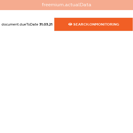
freemium.actualData
dossier.commercial_info.email
XXXXXXXXXX
document.dueToDate
31.03.21
SEARCH.ONMONITORING
dossier.commercial_info.website
XXXXXXXXXX
dossier.commercial_info.activity
XXXXXXXXXX
freemium.exampleText_1
freemium.exampleText_2
freemium.anonymousPerSearch2
FREEMIUM.DETAILS
FREEMIUM.REGISTER