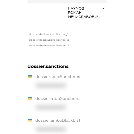
НАУМОВ
-
РОМАН
МЕЧИСЛАВОВИЧ
dossier.declarations.license_1
dossier.declarations.license_2
dossier.declarations.license_3
dossier.sanctions
dossier.specSanctions
XXXXXXXXXX
dossier.rnboSanctions
XXXXXXXXXX
dossier.amkuBlackList
XXXXXXXXXX