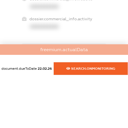
XXXXXXXXXX
dossier.commercial_info.activity
XXXXXXXXXX
freemium.actualData
freemium.exampleText_1
freemium.exampleText_2
freemium.anonymousPerSearch2
document.dueToDate
22.02.26
SEARCH.ONMONITORING
FREEMIUM.DETAILS
FREEMIUM.REGISTER