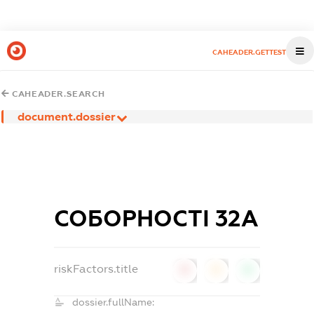
CAHEADER.GETTEST
CAHEADER.SEARCH
document.dossier
СОБОРНОСТІ 32А
riskFactors.title
0
0
0
dossier.fullName: