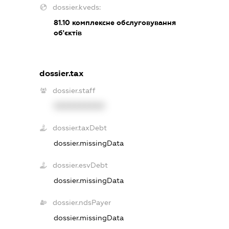
dossier.kveds:
81.10
комплексне обслуговування
об'єктів
dossier.tax
dossier.staff
XXXXXXXXXX
dossier.taxDebt
dossier.missingData
dossier.esvDebt
dossier.missingData
dossier.ndsPayer
dossier.missingData