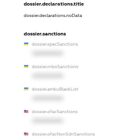
dossier.declarations.title
dossier.declarations.noData
dossier.sanctions
dossier.specSanctions
XXXXXXXXXX
dossier.rnboSanctions
XXXXXXXXXX
dossier.amkuBlackList
XXXXXXXXXX
dossier.ofacSanctions
XXXXXXXXXX
dossier.ofacNonSdnSanctions