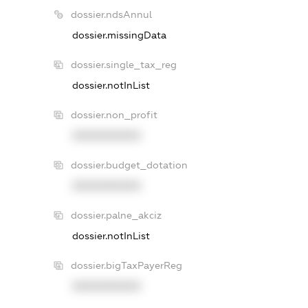
dossier.ndsAnnul
dossier.missingData
dossier.single_tax_reg
dossier.notInList
dossier.non_profit
XXXXXXXXXX
dossier.budget_dotation
XXXXXXXXXX
dossier.palne_akciz
dossier.notInList
dossier.bigTaxPayerReg
XXXXXXXXXX