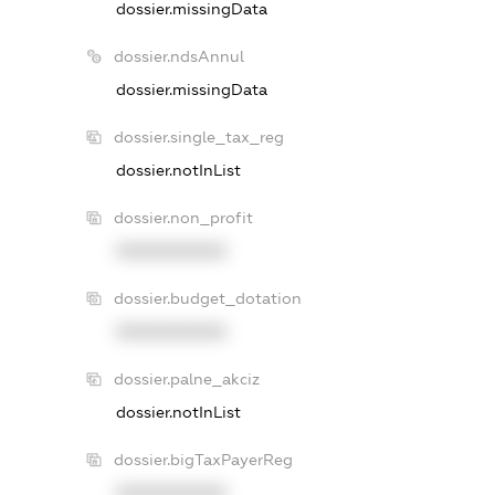
dossier.missingData
dossier.ndsAnnul
dossier.missingData
dossier.single_tax_reg
dossier.notInList
dossier.non_profit
XXXXXXXXXX
dossier.budget_dotation
XXXXXXXXXX
dossier.palne_akciz
dossier.notInList
dossier.bigTaxPayerReg
XXXXXXXXXX