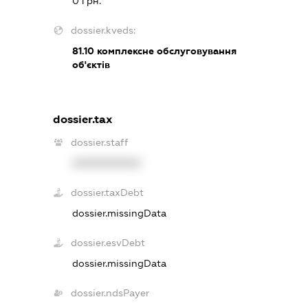
0 грн.
dossier.kveds:
81.10
комплексне обслуговування
об'єктів
dossier.tax
dossier.staff
XXXXXXXXXX
dossier.taxDebt
dossier.missingData
dossier.esvDebt
dossier.missingData
dossier.ndsPayer