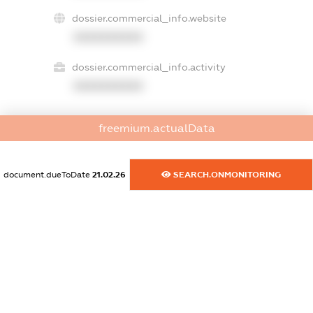
dossier.commercial_info.website
XXXXXXXXXX
dossier.commercial_info.activity
XXXXXXXXXX
freemium.actualData
freemium.exampleText_1
freemium.exampleText_2
freemium.anonymousPerSearch2
document.dueToDate
21.02.26
SEARCH.ONMONITORING
FREEMIUM.DETAILS
FREEMIUM.REGISTER