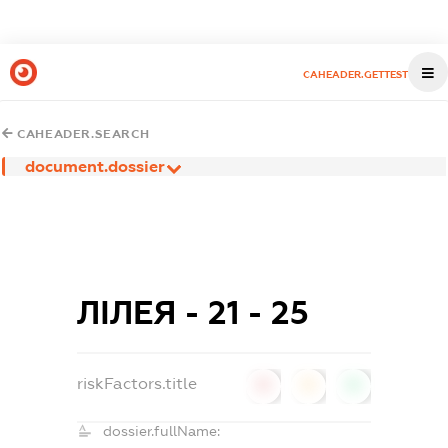
CAHEADER.GETTEST
CAHEADER.SEARCH
document.dossier
ЛІЛЕЯ - 21 - 25
riskFactors.title
0
0
0
dossier.fullName: