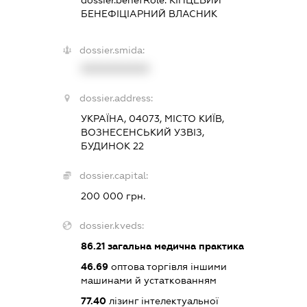
dossier.benefRole:
КІНЦЕВИЙ
БЕНЕФІЦІАРНИЙ ВЛАСНИК
dossier.smida:
XXXXXXXXXX
dossier.address:
УКРАЇНА, 04073, МІСТО КИЇВ,
ВОЗНЕСЕНСЬКИЙ УЗВІЗ,
БУДИНОК 22
dossier.capital:
200 000 грн.
dossier.kveds:
86.21
загальна медична практика
46.69
оптова торгівля іншими
машинами й устаткованням
77.40
лізинг інтелектуальної