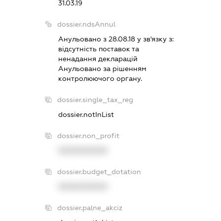
31.03.19
dossier.ndsAnnul
Анульовано з 28.08.18 у зв'язку з:
вiдсутнiсть поставок та
ненадання декларацiй
Анульовано за рiшенням
контролюючого органу.
dossier.single_tax_reg
dossier.notInList
dossier.non_profit
XXXXXXXXXX
dossier.budget_dotation
XXXXXXXXXX
dossier.palne_akciz