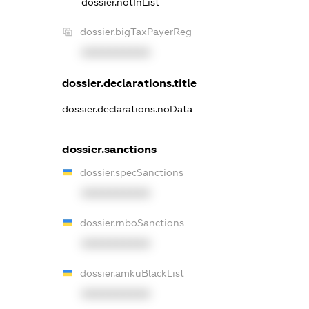
dossier.notInList
dossier.bigTaxPayerReg
XXXXXXXXXX
dossier.declarations.title
dossier.declarations.noData
dossier.sanctions
dossier.specSanctions
XXXXXXXXXX
dossier.rnboSanctions
XXXXXXXXXX
dossier.amkuBlackList
XXXXXXXXXX