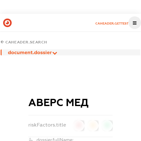
CAHEADER.GETTEST
CAHEADER.SEARCH
document.dossier
АВЕРС МЕД
riskFactors.title
0
0
0
dossier.fullName: