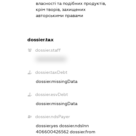
власності та подібних продуктів,
крім творів, захищених
авторськими правами
dossier.tax
dossier.staff
XXXXXXXXXX
dossier.taxDebt
dossier.missingData
dossier.esvDebt
dossier.missingData
dossier.ndsPayer
dossier.yes
dossier.ndsInn
406600426562
dossier.from