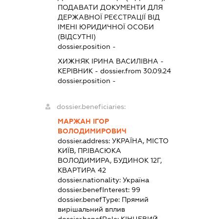
ПОДАВАТИ ДОКУМЕНТИ ДЛЯ
ДЕРЖАВНОЇ РЕЄСТРАЦІЇ ВІД
ІМЕНІ ЮРИДИЧНОЇ ОСОБИ
(ВІДСУТНІ)
dossier.position -
ХИЖНЯК ІРИНА ВАСИЛІВНА
-
КЕРІВНИК
- dossier.from 30.09.24
dossier.position -
dossier.beneficiaries:
МАРЖАН ІГОР
ВОЛОДИМИРОВИЧ
dossier.address:
УКРАЇНА, МІСТО
КИЇВ, ПР.ІВАСЮКА
ВОЛОДИМИРА, БУДИНОК 12Г,
КВАРТИРА 42
dossier.nationality:
Україна
dossier.benefInterest:
99
dossier.benefType:
Прямий
вирішальний вплив