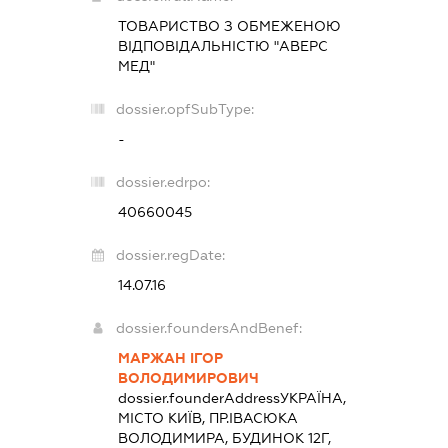
ТОВАРИСТВО З ОБМЕЖЕНОЮ
ВІДПОВІДАЛЬНІСТЮ "АВЕРС
МЕД"
dossier.opfSubType:
-
dossier.edrpo:
40660045
dossier.regDate:
14.07.16
dossier.foundersAndBenef:
МАРЖАН ІГОР
ВОЛОДИМИРОВИЧ
dossier.founderAddress
УКРАЇНА,
МІСТО КИЇВ, ПР.ІВАСЮКА
ВОЛОДИМИРА, БУДИНОК 12Г,