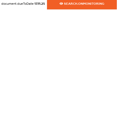
document.dueToDate
17.11.25
SEARCH.ONMONITORING
dossier.commercial_info.email
XXXXXXXXXX
dossier.commercial_info.website
XXXXXXXXXX
dossier.commercial_info.activity
XXXXXXXXXX
freemium.exampleText_1
freemium.exampleText_2
freemium.anonymousPerSearch2
FREEMIUM.DETAILS
FREEMIUM.REGISTER