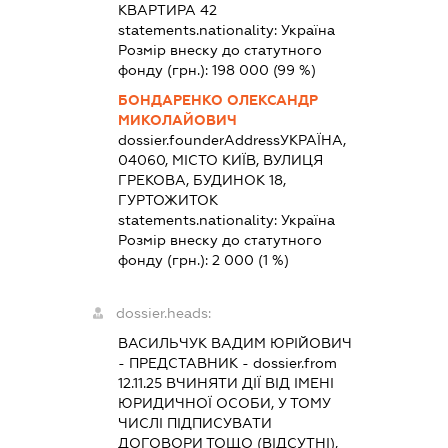
КВАРТИРА 42
statements.nationality:
Україна
Розмір внеску до статутного
фонду (грн.):
198 000
(99 %)
БОНДАРЕНКО ОЛЕКСАНДР
МИКОЛАЙОВИЧ
dossier.founderAddress
УКРАЇНА,
04060, МІСТО КИЇВ, ВУЛИЦЯ
ГРЕКОВА, БУДИНОК 18,
ГУРТОЖИТОК
statements.nationality:
Україна
Розмір внеску до статутного
фонду (грн.):
2 000
(1 %)
dossier.heads:
ВАСИЛЬЧУК ВАДИМ ЮРІЙОВИЧ
-
ПРЕДСТАВНИК
- dossier.from
12.11.25
ВЧИНЯТИ ДІЇ ВІД ІМЕНІ
ЮРИДИЧНОЇ ОСОБИ, У ТОМУ
ЧИСЛІ ПІДПИСУВАТИ
ДОГОВОРИ ТОЩО (ВІДСУТНІ),