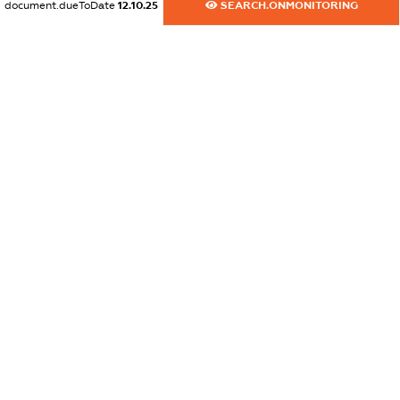
document.dueToDate
12.10.25
SEARCH.ONMONITORING
dossier.commercial_info.activity
XXXXXXXXXX
freemium.exampleText_1
freemium.exampleText_2
freemium.anonymousPerSearch2
FREEMIUM.DETAILS
FREEMIUM.REGISTER