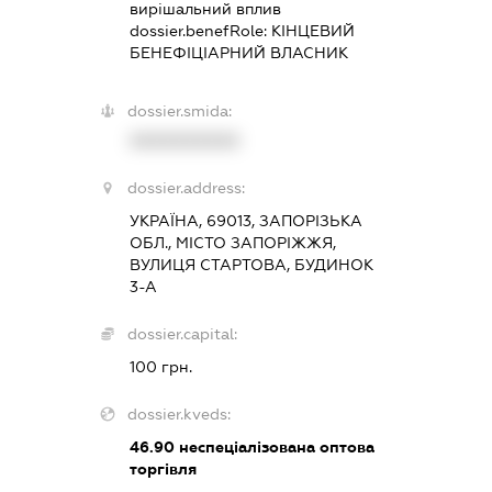
вирішальний вплив
dossier.benefRole:
КІНЦЕВИЙ
БЕНЕФІЦІАРНИЙ ВЛАСНИК
dossier.smida:
XXXXXXXXXX
dossier.address:
УКРАЇНА, 69013, ЗАПОРІЗЬКА
ОБЛ., МІСТО ЗАПОРІЖЖЯ,
ВУЛИЦЯ СТАРТОВА, БУДИНОК
3-А
dossier.capital:
100 грн.
dossier.kveds:
46.90
неспеціалізована оптова
торгівля