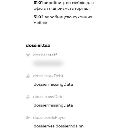
31.01
виробництво меблів для
офісів і підприємств торгівлі
31.02
виробництво кухонних
меблів
dossier.tax
dossier.staff
XXXXXXXXXX
dossier.taxDebt
dossier.missingData
dossier.esvDebt
dossier.missingData
dossier.ndsPayer
dossier.yes
dossier.ndsInn