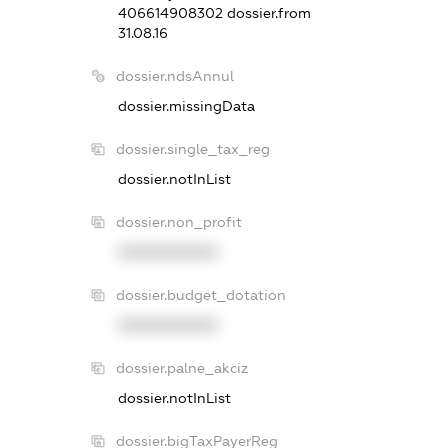
406614908302
dossier.from
31.08.16
dossier.ndsAnnul
dossier.missingData
dossier.single_tax_reg
dossier.notInList
dossier.non_profit
XXXXXXXXXX
dossier.budget_dotation
XXXXXXXXXX
dossier.palne_akciz
dossier.notInList
dossier.bigTaxPayerReg