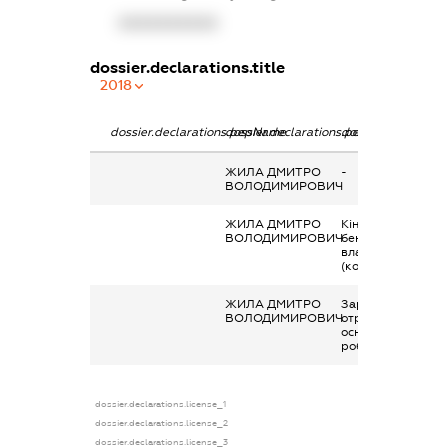
XXXXXXXXXX
dossier.declarations.title
2018
dossier.declarations.pepName
dossier.declarations.personName
dossier.declaratio
ЖИЛА ДМИТРО
-
ВОЛОДИМИРОВИЧ
ЖИЛА ДМИТРО
Кінцевий
ВОЛОДИМИРОВИЧ
бенефіціарний
власник
(контролер)
ЖИЛА ДМИТРО
Заробітна плата
ВОЛОДИМИРОВИЧ
отримана за
основним місцем
роботи
dossier.declarations.license_1
dossier.declarations.license_2
dossier.declarations.license_3