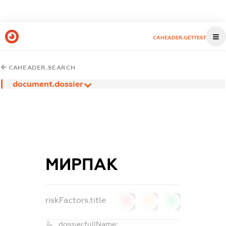
CAHEADER.GETTEST
CAHEADER.SEARCH
document.dossier
МИРПАК
riskFactors.title
0
0
0
dossier.fullName: