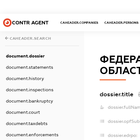
CONTR AGENT
CAHEADER.COMPANIES
CAHEADER.PERSONS
CAHEADER.SEARCH
document.dossier
ФЕДЕРА
document.statements
ОБЛАСТ
document.history
document.inspections
dossier.title
document.bankruptcy
dossier.fullNa
document.court
dossier.opfSub
document.taxdebts
document.enforcements
dossier.edrpo: