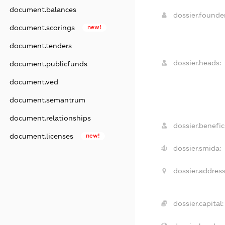
document.balances
dossier.found
document.scorings
new!
document.tenders
dossier.heads:
document.publicfunds
document.ved
document.semantrum
document.relationships
dossier.benefici
document.licenses
new!
dossier.smida:
dossier.address
dossier.capital: