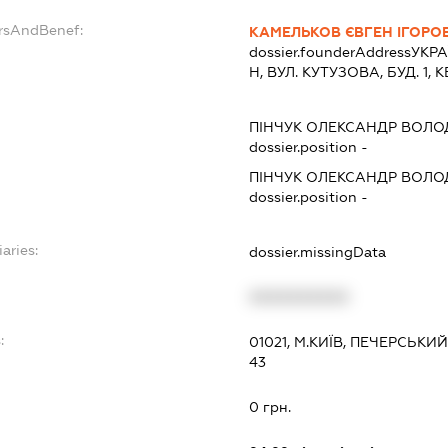
ersAndBenef:
КАМЕЛЬКОВ ЄВГЕН ІГОРО
dossier.founderAddress
УКРА
Н, ВУЛ. КУТУЗОВА, БУД. 1, К
ПІНЧУК ОЛЕКСАНДР ВОЛ
dossier.position -
ПІНЧУК ОЛЕКСАНДР ВОЛ
dossier.position -
aries:
dossier.missingData
XXXXXXXXXX
:
01021, М.КИЇВ, ПЕЧЕРСЬКИ
43
0 грн.