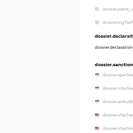
dossier.palne_
dossier.bigTa
dossier.declarati
dossier.declaratio
dossier.sanctio
dossier.specSa
dossier.rnboSa
dossier.amkuBl
dossier.ofacSa
dossier.ofacN