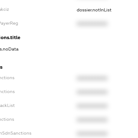
akciz
dossier.notInList
xPayerReg
XXXXXXXXXX
ons.title
ns.noData
ns
nctions
XXXXXXXXXX
nctions
XXXXXXXXXX
ackList
XXXXXXXXXX
nctions
XXXXXXXXXX
onSdnSanctions
XXXXXXXXXX