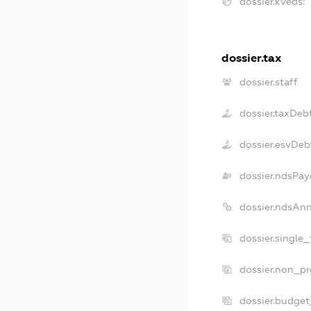
dossier.kveds:
dossier.tax
dossier.staff
dossier.taxDeb
dossier.esvDeb
dossier.ndsPay
dossier.ndsAn
dossier.single
dossier.non_pr
dossier.budge