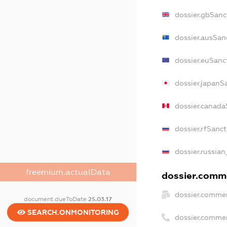
dossier.gbSanc
dossier.ausSan
dossier.euSanc
dossier.japanS
dossier.canada
dossier.rfSanc
dossier.russian
freemium.actualData
dossier.comme
dossier.commer
document.dueToDate
25.03.17
SEARCH.ONMONITORING
dossier.comme