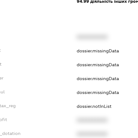
94.99
діяльність інших грома
XXXXXXXXXX
t
dossier.missingData
t
dossier.missingData
er
dossier.missingData
nul
dossier.missingData
_tax_reg
dossier.notInList
ofit
XXXXXXXXXX
t_dotation
XXXXXXXXXX