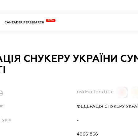
BETA
CAHEADER.PERSSEARCH
ЦІЯ СНУКЕРУ УКРАЇНИ СУ
І
riskFactors.title
0
0
me:
ФЕДЕРАЦІЯ СНУКЕРУ УКРА
Type:
-
40661866