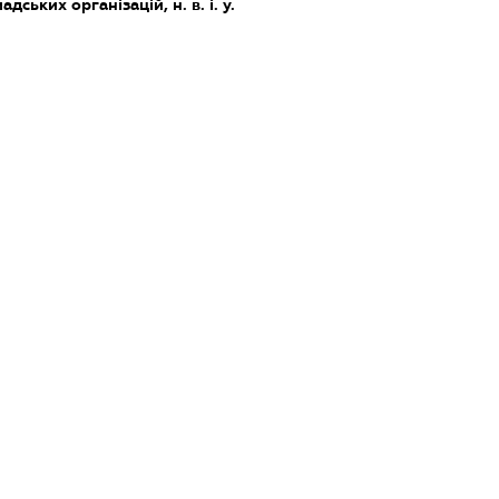
дських організацій, н. в. і. у.