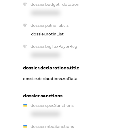
dossier.budget_dotation
XXXXXXXXXX
dossier.palne_akciz
dossier.notInList
dossier.bigTaxPayerReg
XXXXXXXXXX
dossier.declarations.title
dossier.declarations.noData
dossier.sanctions
dossier.specSanctions
XXXXXXXXXX
dossier.rnboSanctions