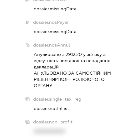
dossier.missingData
dossier.ndsPayer
dossier.missingData
dossier.ndsAnnul
Анульовано з 29.12.20 у зв'язку з:
вiдсутнiсть поставок та ненадання
декларацiй
АНУЛЬОВАНО ЗА САМОСТIЙНИМ
РIШЕННЯМ КОНТРОЛЮЮЧОГО
ОРГАНУ.
dossier.single_tax_reg
dossier.notInList
dossier.non_profit
XXXXXXXXXX