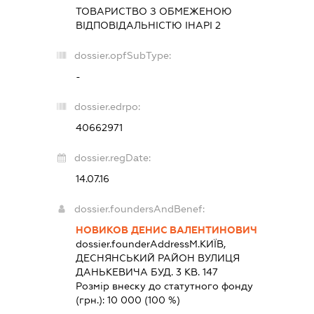
ТОВАРИСТВО З ОБМЕЖЕНОЮ
ВІДПОВІДАЛЬНІСТЮ
ІНАРІ 2
dossier.opfSubType:
-
dossier.edrpo:
40662971
dossier.regDate:
14.07.16
dossier.foundersAndBenef:
НОВИКОВ ДЕНИС ВАЛЕНТИНОВИЧ
dossier.founderAddress
М.КИЇВ,
ДЕСНЯНСЬКИЙ РАЙОН ВУЛИЦЯ
ДАНЬКЕВИЧА БУД. 3 КВ. 147
Розмір внеску до статутного фонду
(грн.):
10 000
(100 %)