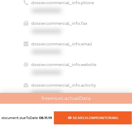
dossier.commercial_info.phone
XXXXXXXXXX
dossier.commercial_info.fax
XXXXXXXXXX
dossier.commercial_info.email
XXXXXXXXXX
dossier.commercial_info.website
XXXXXXXXXX
dossier.commercial_info.activity
XXXXXXXXXX
freemium.actualData
document.dueToDate
08.11.19
SEARCH.ONMONITORING
freemium.exampleText_1
freemium.exampleText_2
freemium.anonymousPerSearch2