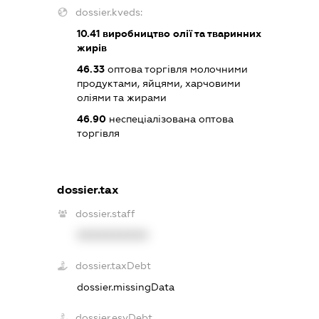
dossier.kveds:
10.41
виробництво олії та тваринних
жирів
46.33
оптова торгівля молочними
продуктами, яйцями, харчовими
оліями та жирами
46.90
неспеціалізована оптова
торгівля
dossier.tax
dossier.staff
XXXXXXXXXX
dossier.taxDebt
dossier.missingData
dossier.esvDebt