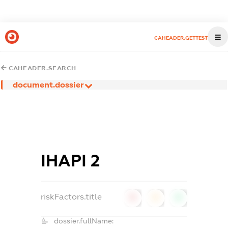
CAHEADER.GETTEST
CAHEADER.SEARCH
document.dossier
ІНАРІ 2
riskFactors.title
0
0
0
dossier.fullName: