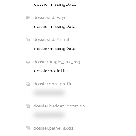
dossier.missingData
dossier.ndsPayer
dossier.missingData
dossier.ndsAnnul
dossier.missingData
dossier.single_tax_reg
dossier.notInList
dossier.non_profit
XXXXXXXXXX
dossier.budget_dotation
XXXXXXXXXX
dossier.palne_akciz