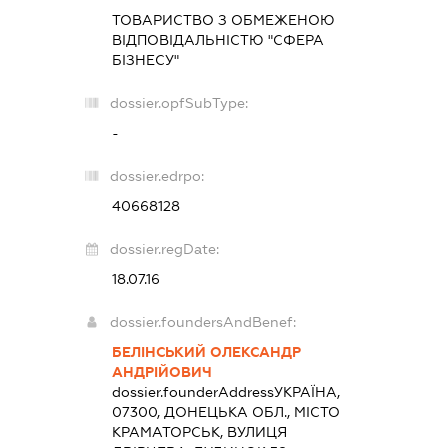
ТОВАРИСТВО З ОБМЕЖЕНОЮ
ВІДПОВІДАЛЬНІСТЮ "СФЕРА
БІЗНЕСУ"
dossier.opfSubType:
-
dossier.edrpo:
40668128
dossier.regDate:
18.07.16
dossier.foundersAndBenef:
БЕЛІНСЬКИЙ ОЛЕКСАНДР
АНДРІЙОВИЧ
dossier.founderAddress
УКРАЇНА,
07300, ДОНЕЦЬКА ОБЛ., МІСТО
КРАМАТОРСЬК, ВУЛИЦЯ