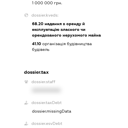
1 000 000 грн.
dossier.kveds:
68.20
надання в оренду й
експлуатацію власного чи
орендованого нерухомого майна
41.10
організація будівництва
будівель
dossier.tax
dossier.staff
XXXXXXXXXX
dossier.taxDebt
dossier.missingData
dossier.esvDebt