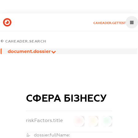
CAHEADER.GETTEST
CAHEADER.SEARCH
document.dossier
СФЕРА БІЗНЕСУ
riskFactors.title
0
0
0
dossier.fullName: