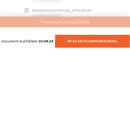
dossier.commercial_info.email
XXXXXXXXXX
freemium.actualData
dossier.commercial_info.website
XXXXXXXXXX
document.dueToDate
20.04.24
SEARCH.ONMONITORING
dossier.commercial_info.activity
XXXXXXXXXX
freemium.exampleText_1
freemium.exampleText_2
freemium.anonymousPerSearch2
FREEMIUM.DETAILS
FREEMIUM.REGISTER