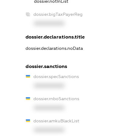
dossier.notInList
dossier.bigTaxPayerReg
XXXXXXXXXX
dossier.declarations.title
dossier.declarations.noData
dossier.sanctions
dossier.specSanctions
XXXXXXXXXX
dossier.rnboSanctions
XXXXXXXXXX
dossier.amkuBlackList
XXXXXXXXXX