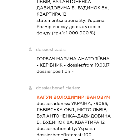
ЛЬВІВ, ВУЛ.АНТОНЕНКА-
ДАВИДОВИЧА Б., БУДИНОК 8А,
КВАРТИРА 12
statements.nationality:
Україна
Розмір внеску до статутного
фонду (грн.):
1 000
(100 %)
dossier.heads:
ГОРБАЧ МАРИНА АНАТОЛІЇВНА
-
КЕРІВНИК
- dossier.from 19.09.17
dossier.position -
dossier.beneficiaries:
КАГУЙ ВОЛОДИМИР ІВАНОВИЧ
dossier.address:
УКРАЇНА, 79066,
ЛЬВІВСЬКА ОБЛ., МІСТО ЛЬВІВ,
ВУЛ.АНТОНЕНКА-ДАВИДОВИЧА
Б., БУДИНОК 8А, КВАРТИРА 12
dossier.nationality:
Україна
dossier.benefInterest:
100