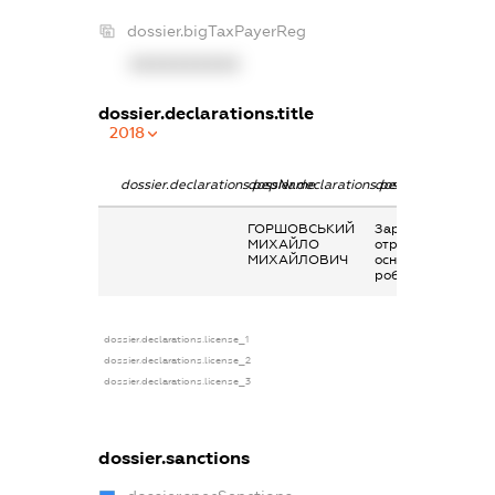
dossier.bigTaxPayerReg
XXXXXXXXXX
dossier.declarations.title
2018
dossier.declarations.pepName
dossier.declarations.personName
dossier.declaratio
ГОРШОВСЬКИЙ
Заробітна плата
МИХАЙЛО
отримана за
МИХАЙЛОВИЧ
основним місцем
роботи
dossier.declarations.license_1
dossier.declarations.license_2
dossier.declarations.license_3
dossier.sanctions