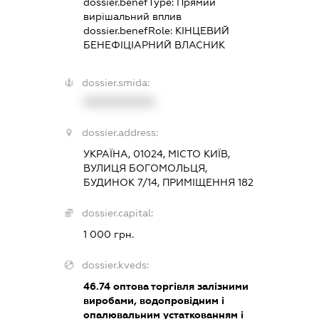
dossier.benefType:
Прямий
вирішальний вплив
dossier.benefRole:
КІНЦЕВИЙ
БЕНЕФІЦІАРНИЙ ВЛАСНИК
dossier.smida:
XXXXXXXXXX
dossier.address:
УКРАЇНА, 01024, МІСТО КИЇВ,
ВУЛИЦЯ БОГОМОЛЬЦЯ,
БУДИНОК 7/14, ПРИМІЩЕННЯ 182
dossier.capital:
1 000 грн.
dossier.kveds:
46.74
оптова торгівля залізними
виробами, водопровідним і
опалювальним устаткованням і