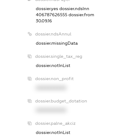
dossier.yes
dossier.ndsInn
406787626555
dossier.from
30.09.16
dossier.ndsAnnul
dossier.missingData
dossier.single_tax_reg
dossier.notInList
dossier.non_profit
XXXXXXXXXX
dossier.budget_dotation
XXXXXXXXXX
dossier.palne_akciz
dossier.notInList