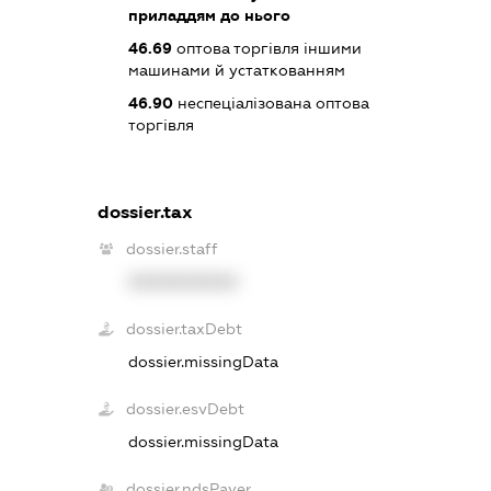
приладдям до нього
46.69
оптова торгівля іншими
машинами й устаткованням
46.90
неспеціалізована оптова
торгівля
dossier.tax
dossier.staff
XXXXXXXXXX
dossier.taxDebt
dossier.missingData
dossier.esvDebt
dossier.missingData
dossier.ndsPayer