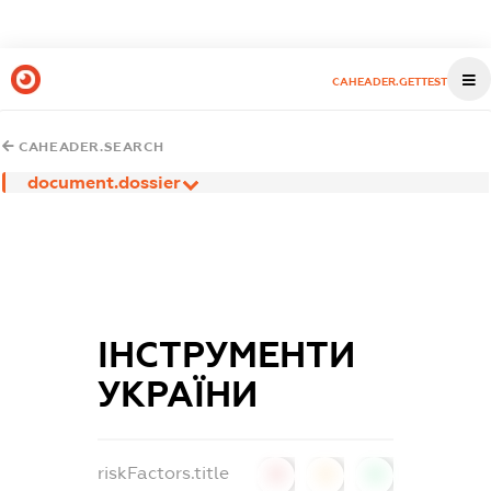
CAHEADER.GETTEST
CAHEADER.SEARCH
document.dossier
ІНСТРУМЕНТИ
УКРАЇНИ
riskFactors.title
0
0
0