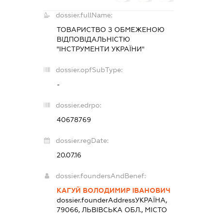
dossier.fullName:
ТОВАРИСТВО З ОБМЕЖЕНОЮ
ВІДПОВІДАЛЬНІСТЮ
"ІНСТРУМЕНТИ УКРАЇНИ"
dossier.opfSubType:
-
dossier.edrpo:
40678769
dossier.regDate:
20.07.16
dossier.foundersAndBenef:
КАГУЙ ВОЛОДИМИР ІВАНОВИЧ
dossier.founderAddress
УКРАЇНА,
79066, ЛЬВІВСЬКА ОБЛ., МІСТО