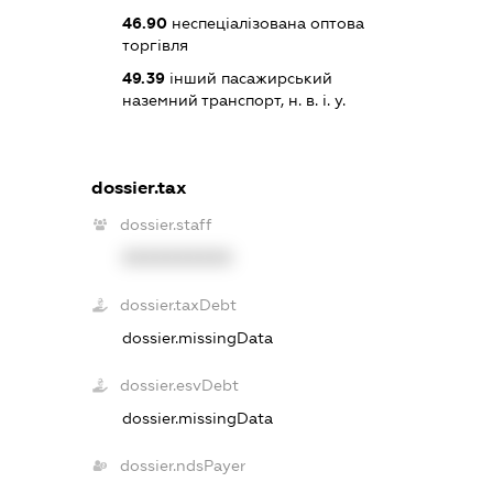
46.90
неспеціалізована оптова
торгівля
49.39
інший пасажирський
наземний транспорт, н. в. і. у.
dossier.tax
dossier.staff
XXXXXXXXXX
dossier.taxDebt
dossier.missingData
dossier.esvDebt
dossier.missingData
dossier.ndsPayer