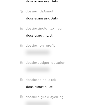
dossier.missingData
dossier.ndsAnnul
dossier.missingData
dossier.single_tax_reg
dossier.notInList
dossier.non_profit
XXXXXXXXXX
dossier.budget_dotation
XXXXXXXXXX
dossier.palne_akciz
dossier.notInList
dossier.bigTaxPayerReg
XXXXXXXXXX