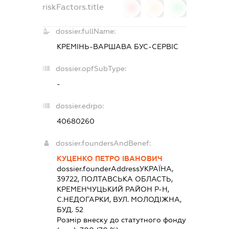
riskFactors.title
0
0
0
dossier.fullName:
КРЕМІНЬ-ВАРШАВА БУС-СЕРВІС
dossier.opfSubType:
-
dossier.edrpo:
40680260
dossier.foundersAndBenef:
КУЦЕНКО ПЕТРО ІВАНОВИЧ
dossier.founderAddress
УКРАЇНА,
39722, ПОЛТАВСЬКА ОБЛАСТЬ,
КРЕМЕНЧУЦЬКИЙ РАЙОН Р-Н,
С.НЕДОГАРКИ, ВУЛ. МОЛОДІЖНА,
БУД. 52
Розмір внеску до статутного фонду