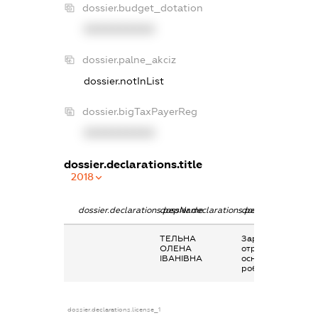
dossier.budget_dotation
XXXXXXXXXX
dossier.palne_akciz
dossier.notInList
dossier.bigTaxPayerReg
XXXXXXXXXX
dossier.declarations.title
2018
dossier.declarations.pepName
dossier.declarations.personName
dossier.declaratio
ТЕЛЬНА
Заробітна плата
ОЛЕНА
отримана за
ІВАНІВНА
основним місцем
роботи
dossier.declarations.license_1