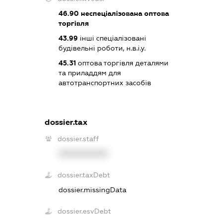
46.90
неспеціалізована оптова
торгівля
43.99
інші спеціалізовані
будівельні роботи, н.в.і.у.
45.31
оптова торгівля деталями
та приладдям для
автотранспортних засобів
dossier.tax
dossier.staff
XXXXXXXXXX
dossier.taxDebt
dossier.missingData
dossier.esvDebt