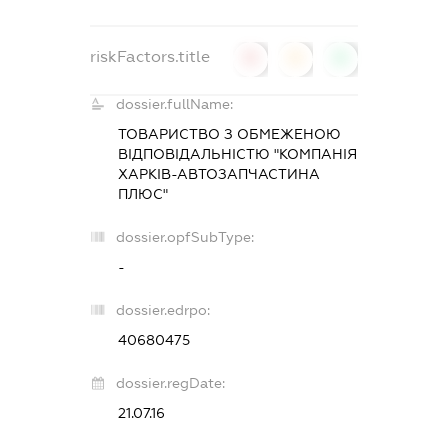
riskFactors.title
0
0
0
dossier.fullName:
ТОВАРИСТВО З ОБМЕЖЕНОЮ
ВІДПОВІДАЛЬНІСТЮ "КОМПАНІЯ
ХАРКІВ-АВТОЗАПЧАСТИНА
ПЛЮС"
dossier.opfSubType:
-
dossier.edrpo:
40680475
dossier.regDate:
21.07.16