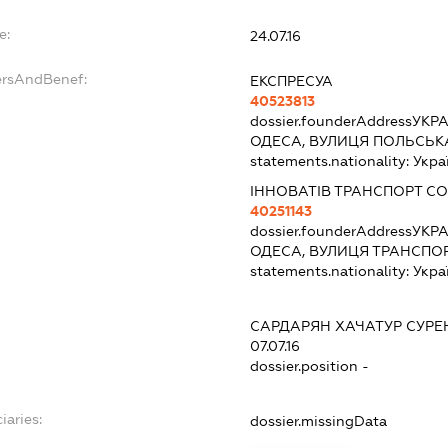
e:
24.07.16
ersAndBenef:
ЕКСПРЕСУА
40523813
dossier.founderAddress
УКРА
ОДЕСА, ВУЛИЦЯ ПОЛЬСЬКА
statements.nationality:
Укра
ІННОВАТІВ ТРАНСПОРТ 
40251143
dossier.founderAddress
УКРА
ОДЕСА, ВУЛИЦЯ ТРАНСПОР
statements.nationality:
Укра
САРДАРЯН ХАЧАТУР СУР
07.07.16
dossier.position -
iaries:
dossier.missingData