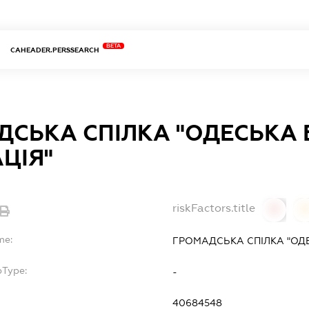
BETA
CAHEADER.PERSSEARCH
СЬКА СПІЛКА "ОДЕСЬКА 
ЦІЯ"
riskFactors.title
0
0
me:
ГРОМАДСЬКА СПІЛКА "ОДЕ
bType:
-
40684548