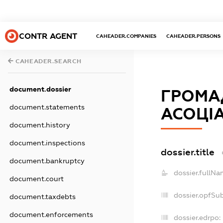
CONTR AGENT
CAHEADER.COMPANIES
CAHEADER.PERSONS
CAHEADER.SEARCH
document.dossier
ГРОМАД
document.statements
АСОЦІА
document.history
document.inspections
dossier.title
document.bankruptcy
dossier.fullNa
document.court
dossier.opfSu
document.taxdebts
document.enforcements
dossier.edrpo: