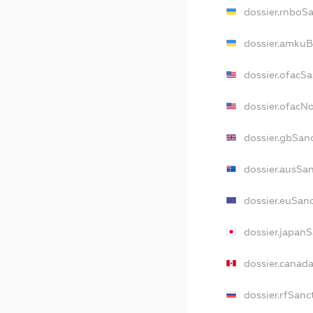
dossier.rnboS
dossier.amkuB
dossier.ofacS
dossier.ofacN
dossier.gbSan
dossier.ausSa
dossier.euSan
dossier.japan
dossier.canad
dossier.rfSanc