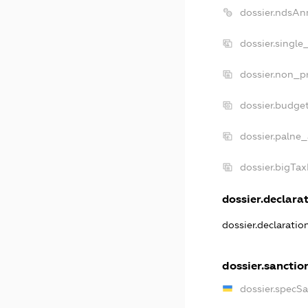
dossier.ndsAn
dossier.single
dossier.non_pr
dossier.budge
dossier.palne_
dossier.bigTa
dossier.declarat
dossier.declarati
dossier.sanctio
dossier.specS