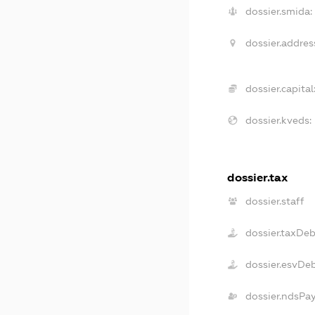
dossier.smida:
dossier.addres
dossier.capital
dossier.kveds:
dossier.tax
dossier.staff
dossier.taxDeb
dossier.esvDe
dossier.ndsPa