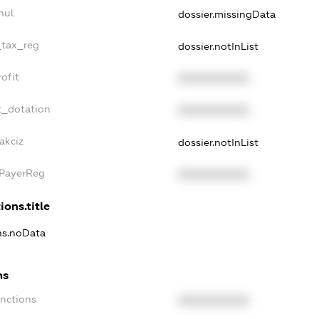
nul
dossier.missingData
_tax_reg
dossier.notInList
ofit
XXXXXXXXXX
t_dotation
XXXXXXXXXX
akciz
dossier.notInList
xPayerReg
XXXXXXXXXX
ions.title
ons.noData
ns
anctions
XXXXXXXXXX