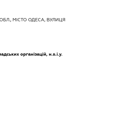
 ОБЛ., МІСТО ОДЕСА, ВУЛИЦЯ
дських організацій, н.в.і.у.