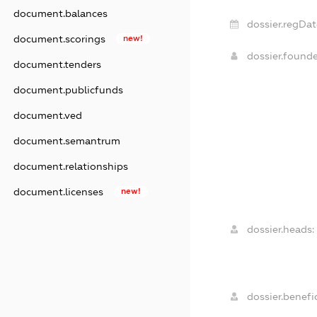
document.balances
dossier.regDat
document.scorings
new!
dossier.found
document.tenders
document.publicfunds
document.ved
document.semantrum
document.relationships
document.licenses
new!
dossier.heads:
dossier.benefic