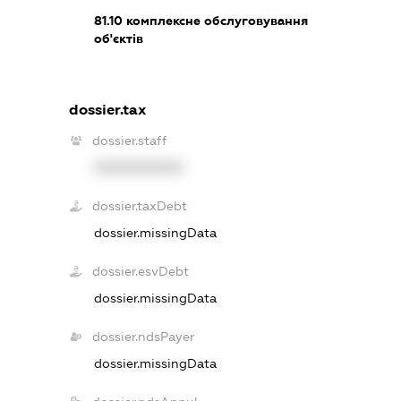
81.10
комплексне обслуговування
об'єктів
dossier.tax
dossier.staff
XXXXXXXXXX
dossier.taxDebt
dossier.missingData
dossier.esvDebt
dossier.missingData
dossier.ndsPayer
dossier.missingData