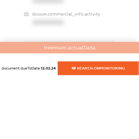
XXXXXXXXXX
dossier.commercial_info.activity
XXXXXXXXXX
freemium.actualData
freemium.exampleText_1
freemium.exampleText_2
freemium.anonymousPerSearch2
document.dueToDate
12.02.24
SEARCH.ONMONITORING
FREEMIUM.DETAILS
FREEMIUM.REGISTER