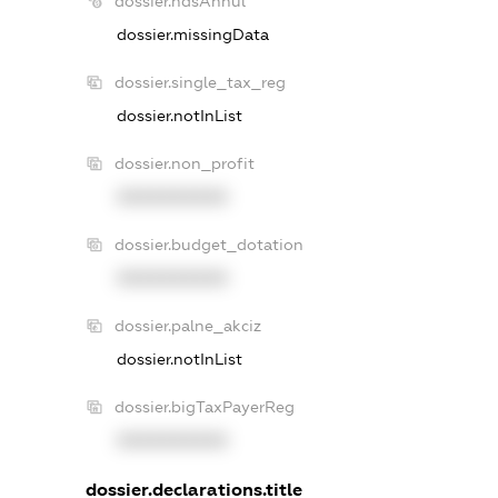
dossier.ndsAnnul
dossier.missingData
dossier.single_tax_reg
dossier.notInList
dossier.non_profit
XXXXXXXXXX
dossier.budget_dotation
XXXXXXXXXX
dossier.palne_akciz
dossier.notInList
dossier.bigTaxPayerReg
XXXXXXXXXX
dossier.declarations.title