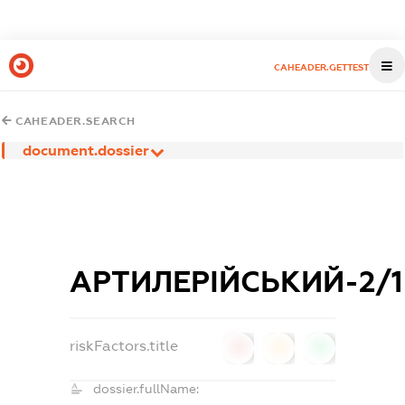
CAHEADER.GETTEST
CAHEADER.SEARCH
document.dossier
АРТИЛЕРІЙСЬКИЙ-2/1
riskFactors.title
0
0
0
dossier.fullName: