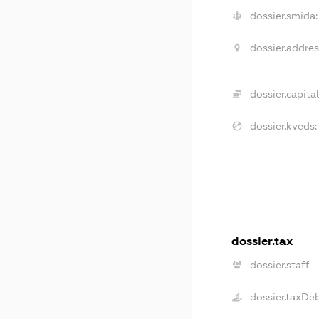
dossier.smida:
dossier.addres
dossier.capital
dossier.kveds:
dossier.tax
dossier.staff
dossier.taxDe