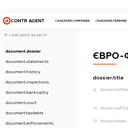
CONTR AGENT
CAHEADER.COMPANIES
CAHEADER.PERSONS
CAHEADER.SEARCH
document.dossier
ЄВРО-
document.statements
document.history
dossier.title
document.inspections
dossier.fullNa
document.bankruptcy
document.court
dossier.opfSu
document.taxdebts
dossier.edrpo:
document.enforcements