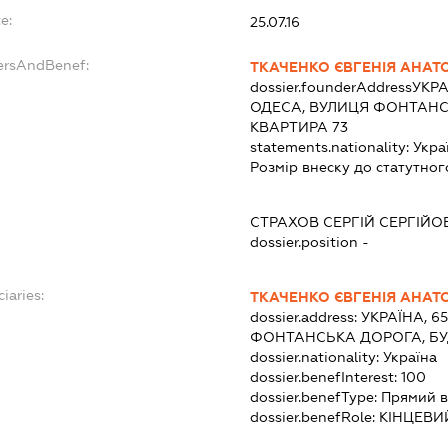
e:
25.07.16
ersAndBenef:
ТКАЧЕНКО ЄВГЕНІЯ АНАТО
dossier.founderAddress
УКРА
ОДЕСА, ВУЛИЦЯ ФОНТАНСЬ
КВАРТИРА 73
statements.nationality:
Укра
Розмір внеску до статутног
СТРАХОВ СЕРГІЙ СЕРГІЙО
dossier.position -
iaries:
ТКАЧЕНКО ЄВГЕНІЯ АНАТО
dossier.address:
УКРАЇНА, 6
ФОНТАНСЬКА ДОРОГА, БУД
dossier.nationality:
Україна
dossier.benefInterest:
100
dossier.benefType:
Прямий в
dossier.benefRole:
КІНЦЕВИ