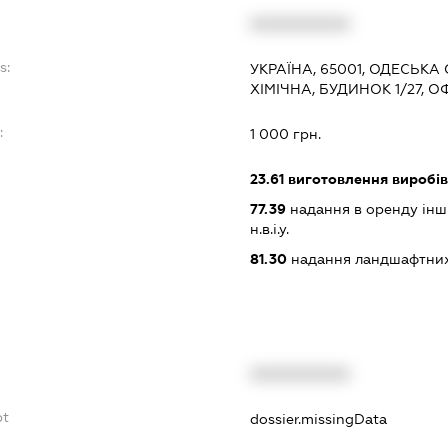
XXXXXXXXXX
s:
УКРАЇНА, 65001, ОДЕСЬКА
ХІМІЧНА, БУДИНОК 1/27, О
:
1 000 грн.
23.61
виготовлення виробів 
77.39
надання в оренду інши
н.в.і.у.
81.30
надання ландшафтних
XXXXXXXXXX
bt
dossier.missingData