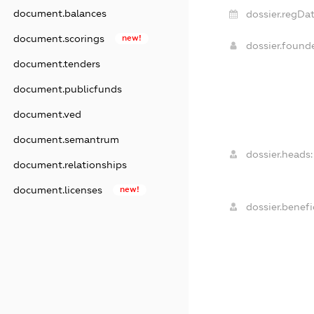
document.balances
dossier.regDat
document.scorings
new!
dossier.found
document.tenders
document.publicfunds
document.ved
document.semantrum
dossier.heads:
document.relationships
document.licenses
new!
dossier.benefic