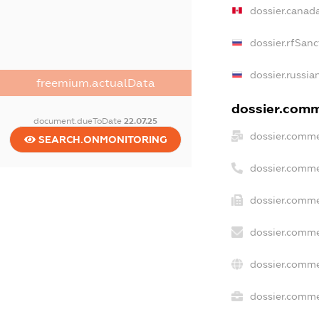
dossier.canad
dossier.rfSanc
dossier.russia
freemium.actualData
dossier.comme
document.dueToDate
22.07.25
dossier.comme
SEARCH.ONMONITORING
dossier.comme
dossier.comme
dossier.comme
dossier.comme
dossier.commer