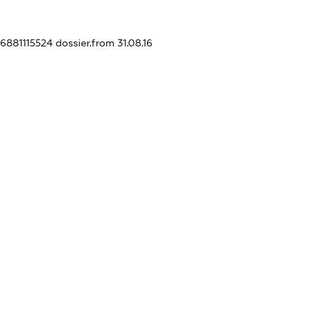
06881115524
dossier.from 31.08.16