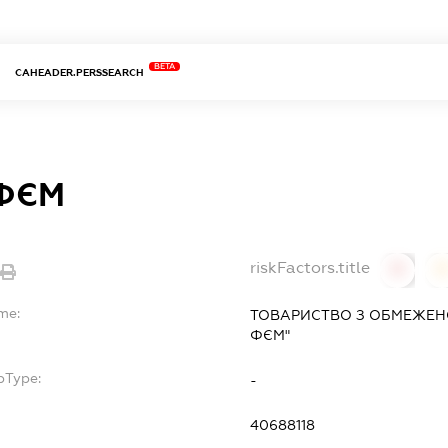
BETA
CAHEADER.PERSSEARCH
ФЄМ
riskFactors.title
0
0
me:
ТОВАРИСТВО З ОБМЕЖЕН
ФЄМ"
bType:
-
40688118