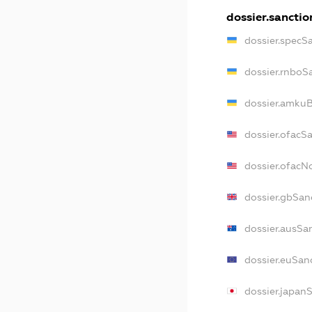
dossier.sanctio
dossier.specS
dossier.rnboS
dossier.amkuB
dossier.ofacS
dossier.ofac
dossier.gbSan
dossier.ausSa
dossier.euSan
dossier.japan