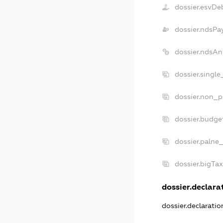
dossier.esvDe
dossier.ndsPa
dossier.ndsAn
dossier.singl
dossier.non_p
dossier.budge
dossier.palne_
dossier.bigTa
dossier.declarat
dossier.declarati