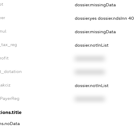
bt
dossier.missingData
yer
dossier.yes
dossier.ndsInn 4
nul
dossier.missingData
e_tax_reg
dossier.notInList
rofit
XXXXXXXXXX
t_dotation
XXXXXXXXXX
akciz
dossier.notInList
xPayerReg
XXXXXXXXXX
ions.title
ons.noData