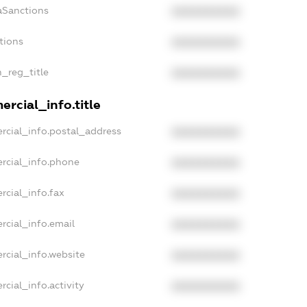
aSanctions
XXXXXXXXXX
tions
XXXXXXXXXX
n_reg_title
XXXXXXXXXX
rcial_info.title
rcial_info.postal_address
XXXXXXXXXX
rcial_info.phone
XXXXXXXXXX
rcial_info.fax
XXXXXXXXXX
rcial_info.email
XXXXXXXXXX
rcial_info.website
XXXXXXXXXX
cial_info.activity
XXXXXXXXXX