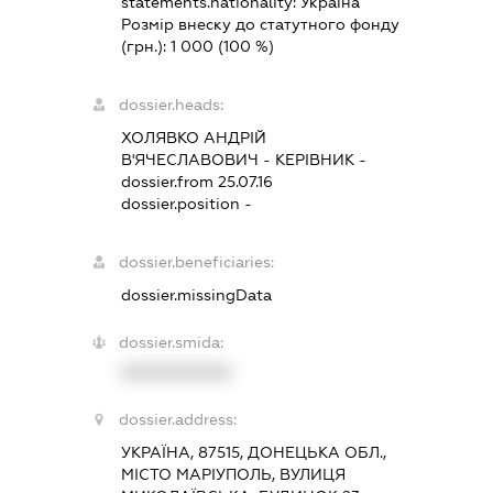
statements.nationality:
Україна
Розмір внеску до статутного фонду
(грн.):
1 000
(100 %)
dossier.heads:
ХОЛЯВКО АНДРІЙ
В'ЯЧЕСЛАВОВИЧ
-
КЕРІВНИК
-
dossier.from 25.07.16
dossier.position -
dossier.beneficiaries:
dossier.missingData
dossier.smida:
XXXXXXXXXX
dossier.address:
УКРАЇНА, 87515, ДОНЕЦЬКА ОБЛ.,
МІСТО МАРІУПОЛЬ, ВУЛИЦЯ