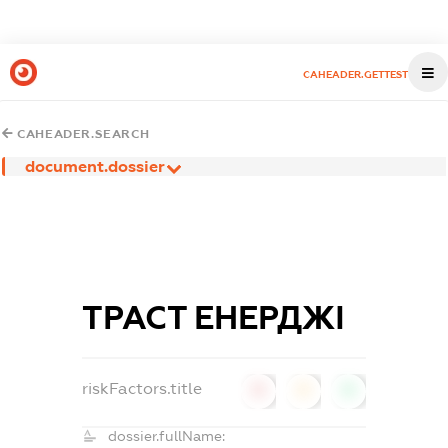
CAHEADER.GETTEST
CAHEADER.SEARCH
document.dossier
ТРАСТ ЕНЕРДЖІ
riskFactors.title
0
0
0
dossier.fullName: