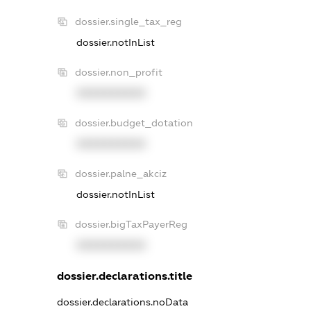
dossier.single_tax_reg
dossier.notInList
dossier.non_profit
XXXXXXXXXX
dossier.budget_dotation
XXXXXXXXXX
dossier.palne_akciz
dossier.notInList
dossier.bigTaxPayerReg
XXXXXXXXXX
dossier.declarations.title
dossier.declarations.noData