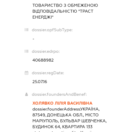
ТОВАРИСТВО З ОБМЕЖЕНОЮ
ВІДПОВІДАЛЬНІСТЮ "ТРАСТ
ЕНЕРДЖІ"
dossier.opfSubType:
-
dossier.edrpo:
40688982
dossier.regDate:
25.07.16
dossier.foundersAndBenef:
ХОЛЯВКО ЛІЛІЯ ВАСИЛІВНА
dossier.founderAddress
УКРАЇНА,
87549, ДОНЕЦЬКА ОБЛ., МІСТО
МАРІУПОЛЬ, БУЛЬВАР ШЕВЧЕНКА,
БУДИНОК 64, КВАРТИРА 133