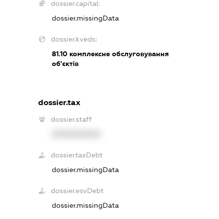
dossier.capital:
dossier.missingData
dossier.kveds:
81.10
комплексне обслуговування
об'єктів
dossier.tax
dossier.staff
XXXXXXXXXX
dossier.taxDebt
dossier.missingData
dossier.esvDebt
dossier.missingData