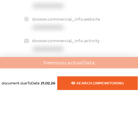
XXXXXXXXXX
dossier.commercial_info.website
XXXXXXXXXX
dossier.commercial_info.activity
XXXXXXXXXX
freemium.actualData
freemium.exampleText_1
freemium.exampleText_2
document.dueToDate
21.02.26
SEARCH.ONMONITORING
freemium.anonymousPerSearch2
FREEMIUM.DETAILS
FREEMIUM.REGISTER