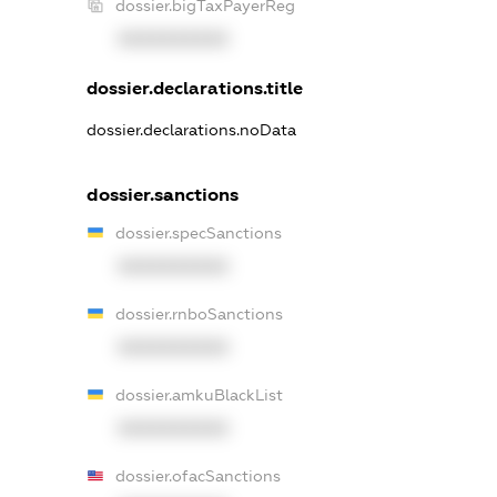
dossier.bigTaxPayerReg
XXXXXXXXXX
dossier.declarations.title
dossier.declarations.noData
dossier.sanctions
dossier.specSanctions
XXXXXXXXXX
dossier.rnboSanctions
XXXXXXXXXX
dossier.amkuBlackList
XXXXXXXXXX
dossier.ofacSanctions