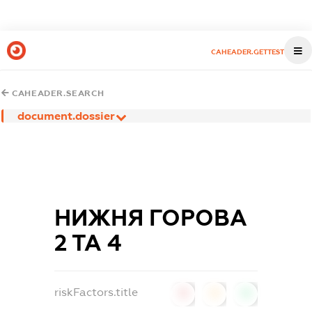
CAHEADER.GETTEST
CAHEADER.SEARCH
document.dossier
НИЖНЯ ГОРОВА
2 ТА 4
riskFactors.title
0
0
0