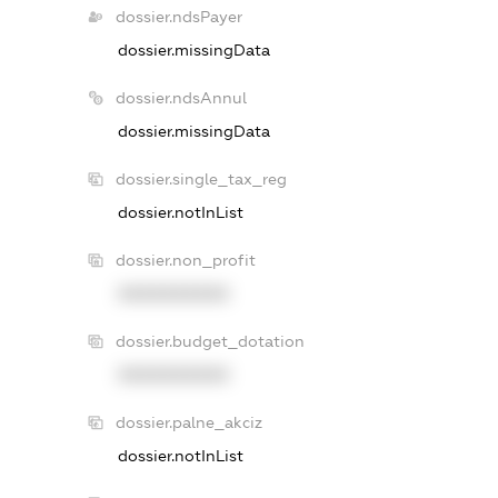
dossier.ndsPayer
dossier.missingData
dossier.ndsAnnul
dossier.missingData
dossier.single_tax_reg
dossier.notInList
dossier.non_profit
XXXXXXXXXX
dossier.budget_dotation
XXXXXXXXXX
dossier.palne_akciz
dossier.notInList