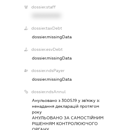
dossier.staff
XXXXXXXXXX
dossier.taxDebt
dossier.missingData
dossier.esvDebt
dossier.missingData
dossier.ndsPayer
dossier.missingData
dossier.ndsAnnul
Анульовано з 30.05.19 у зв'язку з:
ненадання декларацiй протягом
року
АНУЛЬОВАНО ЗА САМОСТIЙНИМ
РIШЕННЯМ КОНТРОЛЮЮЧОГО
ОРГАНУ.