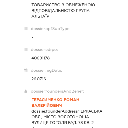
ТОВАРИСТВО З ОБМЕЖЕНОЮ
ВІДПОВІДАЛЬНІСТЮ
ГРУПА
АЛЬТАЇР
dossier.opfSubType:
-
dossier.edrpo:
40691178
dossier.regDate:
26.07.16
dossier.foundersAndBenef:
ГЕРАСИМЕНКО РОМАН
ВАЛЕРІЙОВИЧ
dossier.founderAddress
ЧЕРКАСЬКА
ОБЛ., МІСТО ЗОЛОТОНОША
ВУЛИЦЯ ГОГОЛЯ БУД. 73 КВ. 2