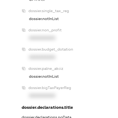
dossier.single_tax_reg
dossier.notInList
dossier.non_profit
XXXXXXXXXX
dossier.budget_dotation
XXXXXXXXXX
dossier.palne_akciz
dossier.notInList
dossier.bigTaxPayerReg
XXXXXXXXXX
dossier.declarations.title
dossier.declarations.noData