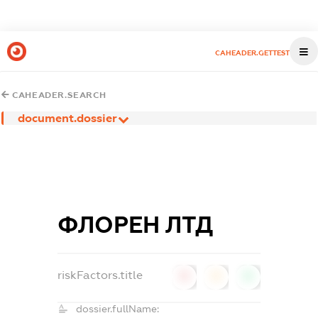
CAHEADER.GETTEST
CAHEADER.SEARCH
document.dossier
ФЛОРЕН ЛТД
riskFactors.title
0
0
0
dossier.fullName: