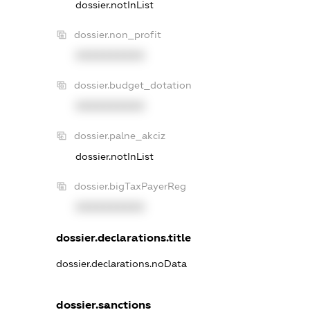
dossier.notInList
dossier.non_profit
XXXXXXXXXX
dossier.budget_dotation
XXXXXXXXXX
dossier.palne_akciz
dossier.notInList
dossier.bigTaxPayerReg
XXXXXXXXXX
dossier.declarations.title
dossier.declarations.noData
dossier.sanctions