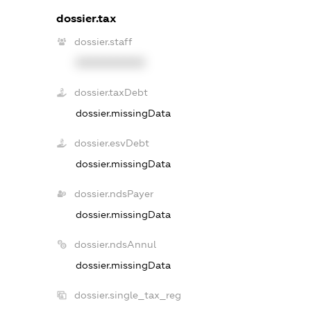
dossier.tax
dossier.staff
XXXXXXXXXX
dossier.taxDebt
dossier.missingData
dossier.esvDebt
dossier.missingData
dossier.ndsPayer
dossier.missingData
dossier.ndsAnnul
dossier.missingData
dossier.single_tax_reg