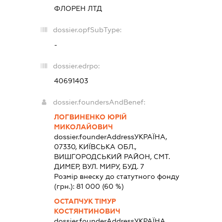
ФЛОРЕН ЛТД
dossier.opfSubType:
-
dossier.edrpo:
40691403
dossier.foundersAndBenef:
ЛОГВИНЕНКО ЮРІЙ
МИКОЛАЙОВИЧ
dossier.founderAddress
УКРАЇНА,
07330, КИЇВСЬКА ОБЛ.,
ВИШГОРОДСЬКИЙ РАЙОН, СМТ.
ДИМЕР, ВУЛ. МИРУ, БУД. 7
Розмір внеску до статутного фонду
(грн.):
81 000
(60 %)
ОСТАПЧУК ТІМУР
КОСТЯНТИНОВИЧ
dossier.founderAddress
УКРАЇНА,