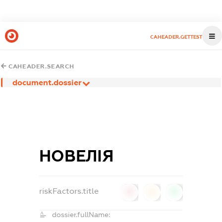
CAHEADER.GETTEST
CAHEADER.SEARCH
document.dossier
НОВЕЛІЯ
riskFactors.title
0
0
0
dossier.fullName: