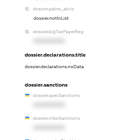
dossier.palne_akciz
dossier.notInList
dossier.bigTaxPayerReg
XXXXXXXXXX
dossier.declarations.title
dossier.declarations.noData
dossier.sanctions
dossier.specSanctions
XXXXXXXXXX
dossier.rnboSanctions
XXXXXXXXXX