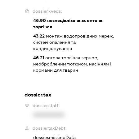
dossier.kveds:
46.90
неспеціалізована оптова
торгівля
43.22
монтаж водопровідних мереж,
систем опалення та
кондиціонування
46.21
оптова торгівля зерном,
необробленим тютюном, насінням і
кормами для тварин
dossier.tax
dossier.staff
XXXXXXXXXX
dossier.taxDebt
dossier.missingData