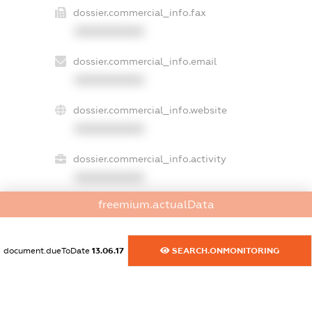
dossier.commercial_info.fax
XXXXXXXXXX
dossier.commercial_info.email
XXXXXXXXXX
dossier.commercial_info.website
XXXXXXXXXX
dossier.commercial_info.activity
XXXXXXXXXX
freemium.actualData
freemium.exampleText_1
freemium.exampleText_2
document.dueToDate
13.06.17
SEARCH.ONMONITORING
freemium.anonymousPerSearch2
FREEMIUM.DETAILS
FREEMIUM.REGISTER