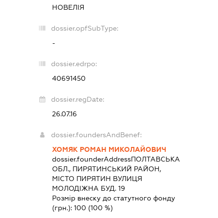
НОВЕЛІЯ
dossier.opfSubType:
-
dossier.edrpo:
40691450
dossier.regDate:
26.07.16
dossier.foundersAndBenef:
ХОМЯК РОМАН МИКОЛАЙОВИЧ
dossier.founderAddress
ПОЛТАВСЬКА
ОБЛ., ПИРЯТИНСЬКИЙ РАЙОН,
МІСТО ПИРЯТИН ВУЛИЦЯ
МОЛОДІЖНА БУД. 19
Розмір внеску до статутного фонду
(грн.):
100
(100 %)