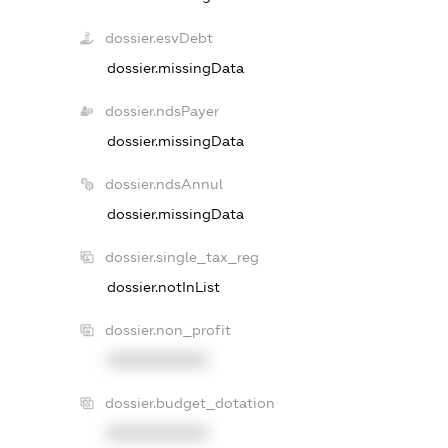
dossier.esvDebt
dossier.missingData
dossier.ndsPayer
dossier.missingData
dossier.ndsAnnul
dossier.missingData
dossier.single_tax_reg
dossier.notInList
dossier.non_profit
XXXXXXXXXX
dossier.budget_dotation
XXXXXXXXXX