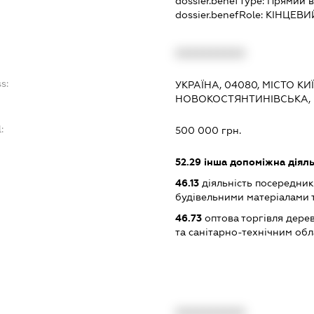
dossier.benefType:
Прямий в
dossier.benefRole:
КІНЦЕВИ
XXXXXXXXXX
s:
УКРАЇНА, 04080, МІСТО КИ
НОВОКОСТЯНТИНІВСЬКА, 
:
500 000 грн.
52.29
інша допоміжна діяльн
46.13
діяльність посередникі
будівельними матеріалами 
46.73
оптова торгівля дере
та санітарно-технічним об
XXXXXXXXXX