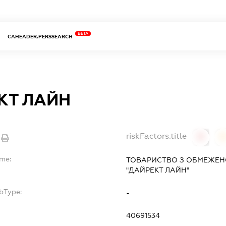
BETA
CAHEADER.PERSSEARCH
КТ ЛАЙН
riskFactors.title
0
ame:
ТОВАРИСТВО З ОБМЕЖЕН
"ДАЙРЕКТ ЛАЙН"
bType:
-
40691534