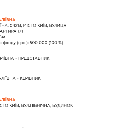
ЛІЇВНА
ЇНА, 04213, МІСТО КИЇВ, ВУЛИЦЯ
АРТИРА 171
їна
о фонду (грн.):
500 000
(100 %)
РІЇВНА
-
ПРЕДСТАВНИК
ЛІЇВНА
-
КЕРІВНИК
ЛІЇВНА
ІСТО КИЇВ, ВУЛ.ПІВНІЧНА, БУДИНОК