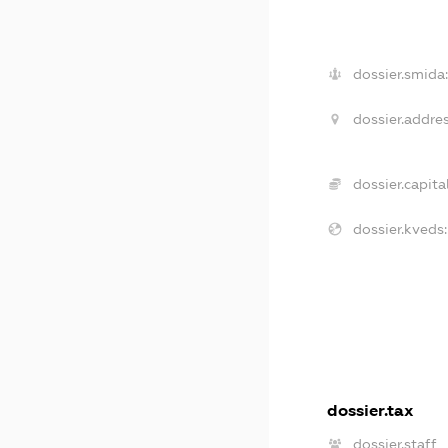
dossier.smida:
dossier.addres
dossier.capital
dossier.kveds:
dossier.tax
dossier.staff