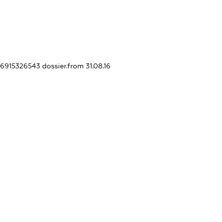
406915326543
dossier.from 31.08.16