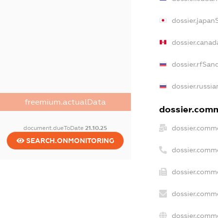
dossier.japan
dossier.canad
dossier.rfSan
dossier.russia
freemium.actualData
dossier.comme
dossier.comme
document.dueToDate
21.10.25
SEARCH.ONMONITORING
dossier.comm
dossier.comme
dossier.comme
dossier.comme