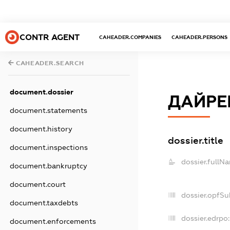
CONTR AGENT
CAHEADER.COMPANIES
CAHEADER.PERSONS
CAHEADER.SEARCH
document.dossier
ДАЙРЕ
document.statements
document.history
dossier.title
document.inspections
dossier.fullN
document.bankruptcy
document.court
dossier.opfSu
document.taxdebts
dossier.edrpo:
document.enforcements