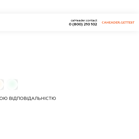
caHeader.contact
CAHEADER.GETTEST
0 (800) 210 102
0
0
ОЮ ВІДПОВІДАЛЬНІСТЮ