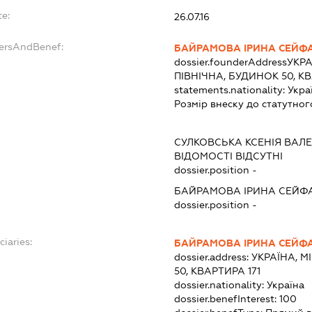
te:
26.07.16
dersAndBenef:
БАЙРАМОВА ІРИНА СЕЙФА
dossier.founderAddress
УКРА
ПІВНІЧНА, БУДИНОК 50, КВ
statements.nationality:
Укра
Розмір внеску до статутног
СУЛКОВСЬКА КСЕНІЯ ВАЛЕ
ВІДОМОСТІ ВІДСУТНІ
dossier.position -
БАЙРАМОВА ІРИНА СЕЙФА
dossier.position -
ciaries:
БАЙРАМОВА ІРИНА СЕЙФА
dossier.address:
УКРАЇНА, М
50, КВАРТИРА 171
dossier.nationality:
Україна
dossier.benefInterest:
100