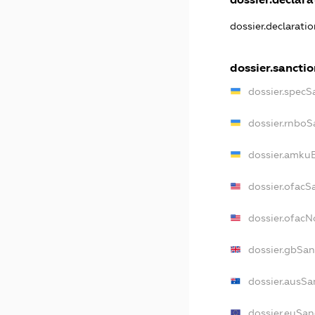
dossier.declarati
dossier.sanctio
dossier.specS
dossier.rnboS
dossier.amkuB
dossier.ofacS
dossier.ofac
dossier.gbSan
dossier.ausSa
dossier.euSan