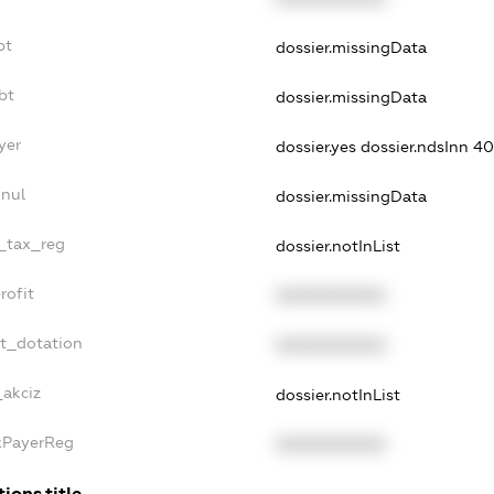
bt
dossier.missingData
bt
dossier.missingData
yer
dossier.yes
dossier.ndsInn 
nnul
dossier.missingData
e_tax_reg
dossier.notInList
rofit
XXXXXXXXXX
et_dotation
XXXXXXXXXX
_akciz
dossier.notInList
axPayerReg
XXXXXXXXXX
ions.title