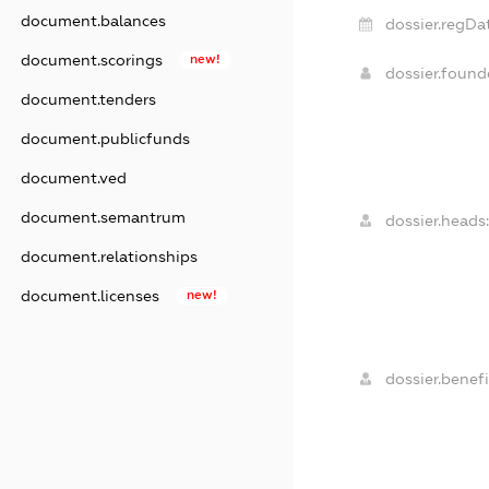
document.balances
dossier.regDa
document.scorings
new!
dossier.foun
document.tenders
document.publicfunds
document.ved
document.semantrum
dossier.heads:
document.relationships
document.licenses
new!
dossier.benefi