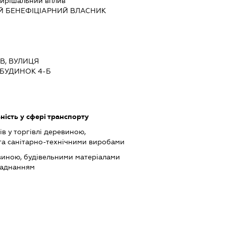
ирішальний вплив
Й БЕНЕФІЦІАРНИЙ ВЛАСНИК
ЇВ, ВУЛИЦЯ
БУДИНОК 4-Б
ість у сфері транспорту
в у торгівлі деревиною,
та санітарно-технічними виробами
виною, будівельними матеріалами
ладнанням