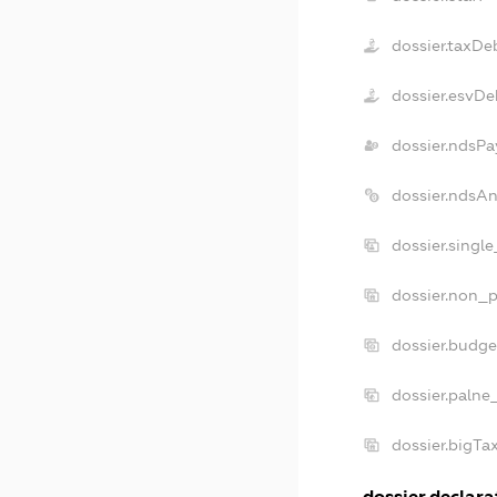
dossier.taxDe
dossier.esvDe
dossier.ndsPa
dossier.ndsA
dossier.singl
dossier.non_p
dossier.budg
dossier.palne
dossier.bigT
dossier.declarat