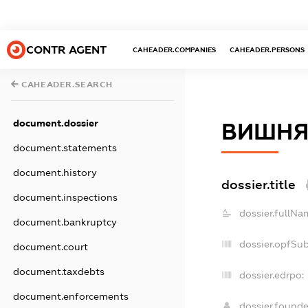
CONTR AGENT
CAHEADER.COMPANIES
CAHEADER.PERSONS
CAHEADER.SEARCH
document.dossier
ВИШНЯ
document.statements
document.history
dossier.title
document.inspections
dossier.fullNa
document.bankruptcy
dossier.opfSu
document.court
document.taxdebts
dossier.edrpo:
document.enforcements
dossier.found