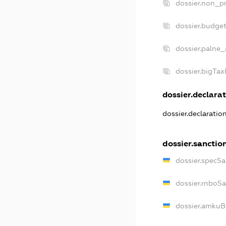
dossier.non_pr
dossier.budge
dossier.palne_
dossier.bigTa
dossier.declarat
dossier.declaratio
dossier.sanctio
dossier.specSa
dossier.rnboS
dossier.amkuB