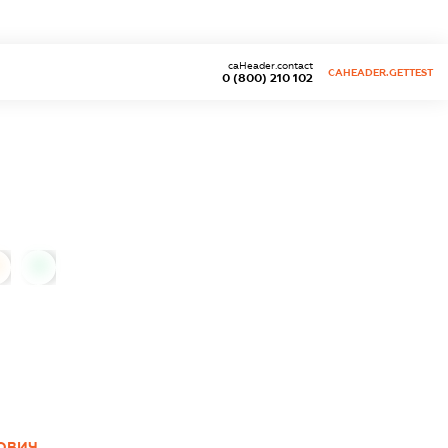
caHeader.contact
CAHEADER.GETTEST
0 (800) 210 102
0
РОВИЧ