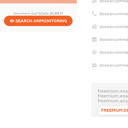
dossier.comme
document.dueToDate
25.03.17
dossier.comme
SEARCH.ONMONITORING
dossier.commer
dossier.commer
dossier.commer
dossier.commer
freemium.exa
freemium.ex
freemium.an
FREEMIUM.D