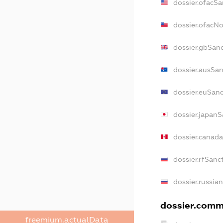
dossier.ofacSa
dossier.ofacN
dossier.gbSan
dossier.ausSan
dossier.euSanc
dossier.japanS
dossier.canad
dossier.rfSanc
dossier.russia
dossier.comme
freemium.actualData