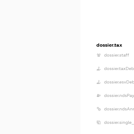
dossier.tax
dossier.staff
dossier.taxDeb
dossier.esvDe
dossier.ndsPay
dossier.ndsAn
dossier.single