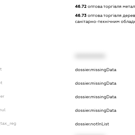
46.72
оптова торгівля мета
46.73
оптова торгівля дере
санітарно-технічним обла
XXXXXXXXXX
t
dossier.missingData
bt
dossier.missingData
er
dossier.missingData
nul
dossier.missingData
_tax_reg
dossier.notInList