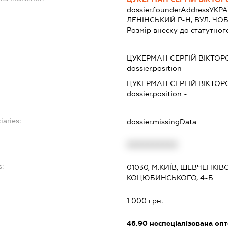
dossier.founderAddress
УКРА
ЛЕНІНСЬКИЙ Р-Н, ВУЛ. ЧОБ
Розмір внеску до статутног
ЦУКЕРМАН СЕРГІЙ ВІКТО
dossier.position -
ЦУКЕРМАН СЕРГІЙ ВІКТО
dossier.position -
iaries:
dossier.missingData
XXXXXXXXXX
s:
01030, М.КИЇВ, ШЕВЧЕНКІВ
КОЦЮБИНСЬКОГО, 4-Б
1 000 грн.
46.90
неспеціалізована опт