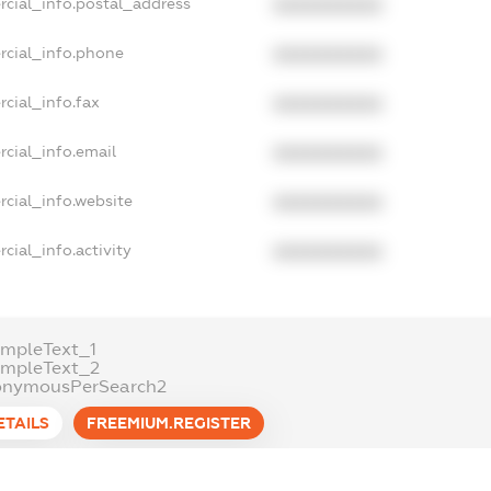
rcial_info.postal_address
XXXXXXXXXX
rcial_info.phone
XXXXXXXXXX
cial_info.fax
XXXXXXXXXX
cial_info.email
XXXXXXXXXX
cial_info.website
XXXXXXXXXX
cial_info.activity
XXXXXXXXXX
mpleText_1
ampleText_2
onymousPerSearch2
ETAILS
FREEMIUM.REGISTER