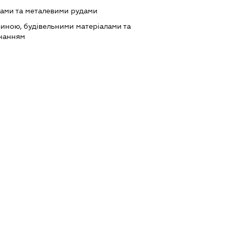
лами та металевими рудами
виною, будівельними матеріалами та
днанням