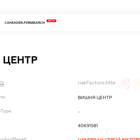
BETA
CAHEADER.PERSSEARCH
 ЦЕНТР
riskFactors.title
0
0
me:
ВИШНЯ ЦЕНТР
bType:
-
40691581
ersAndBenef:
ЦУКЕРМАН СЕРГІЙ ВІКТО