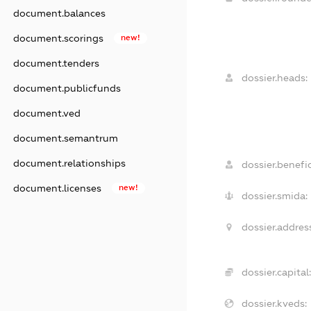
document.balances
document.scorings
new!
document.tenders
dossier.heads:
document.publicfunds
document.ved
document.semantrum
document.relationships
dossier.benefic
document.licenses
new!
dossier.smida:
dossier.addres
dossier.capital:
dossier.kveds: