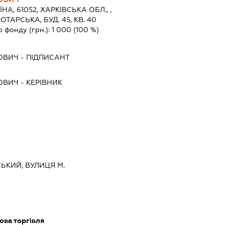
ЇНА, 61052, ХАРКIВСЬКА ОБЛ., ,
ОТАРСЬКА, БУД. 45, КВ. 40
о фонду (грн.):
1 000
(100 %)
РОВИЧ
-
ПІДПИСАНТ
РОВИЧ
-
КЕРІВНИК
СЬКИЙ, ВУЛИЦЯ М.
ова торгівля