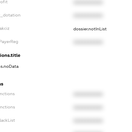
ofit
XXXXXXXXXX
t_dotation
XXXXXXXXXX
akciz
dossier.notInList
xPayerReg
XXXXXXXXXX
ions.title
ns.noData
ns
nctions
XXXXXXXXXX
anctions
XXXXXXXXXX
lackList
XXXXXXXXXX