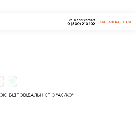
caHeader.contact
CAHEADER.GETTEST
0 (800) 210 102
0
Ю ВІДПОВІДАЛЬНІСТЮ "АС/КО"