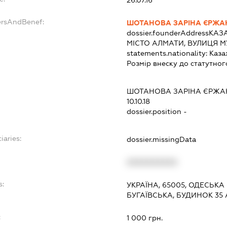
ersAndBenef:
ШОТАНОВА ЗАРІНА ЄРЖА
dossier.founderAddress
КАЗА
МІСТО АЛМАТИ, ВУЛИЦЯ МУ
statements.nationality:
Каза
Розмір внеску до статутног
ШОТАНОВА ЗАРІНА ЄРЖА
10.10.18
dossier.position -
iaries:
dossier.missingData
XXXXXXXXXX
s:
УКРАЇНА, 65005, ОДЕСЬКА
БУГАЇВСЬКА, БУДИНОК 35 
:
1 000 грн.