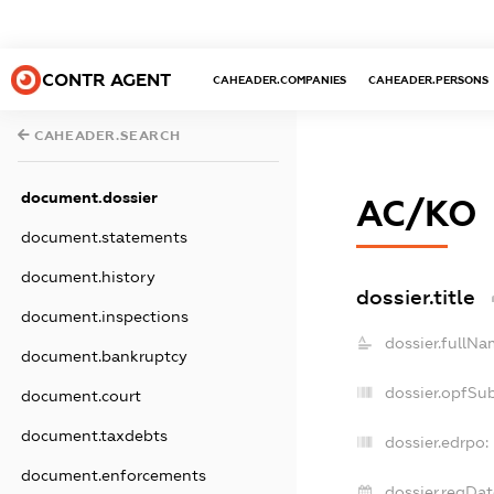
CONTR AGENT
CAHEADER.COMPANIES
CAHEADER.PERSONS
CAHEADER.SEARCH
document.dossier
АС/КО
document.statements
document.history
dossier.title
document.inspections
dossier.fullNa
document.bankruptcy
dossier.opfSu
document.court
document.taxdebts
dossier.edrpo:
document.enforcements
dossier.regDat