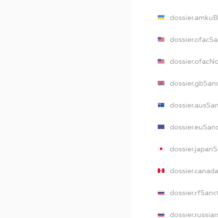
dossier.amkuB
dossier.ofacS
dossier.ofacN
dossier.gbSan
dossier.ausSa
dossier.euSan
dossier.japan
dossier.canad
dossier.rfSanc
dossier.russia