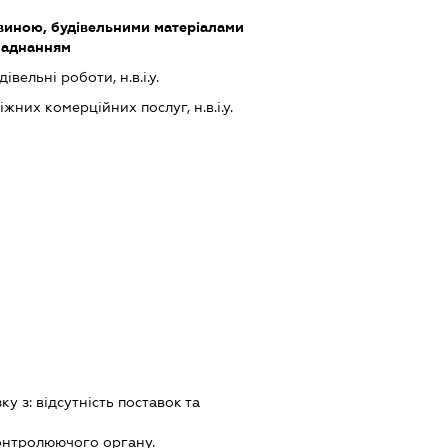
виною, будівельними матеріалами
ладнанням
івельні роботи, н.в.і.у.
них комерційних послуг, н.в.і.у.
зку з:
вiдсутнiсть поставок та
онтролюючого органу.