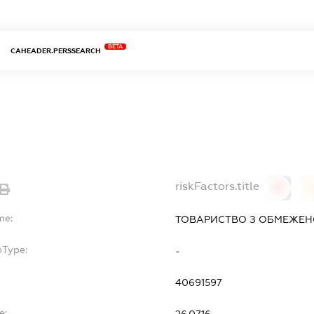
BETA
CAHEADER.PERSSEARCH
riskFactors.title
0
0
me:
ТОВАРИСТВО З ОБМЕЖЕНО
bType:
-
40691597
e:
26.07.16