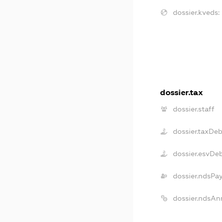
dossier.kveds:
dossier.tax
dossier.staff
dossier.taxDeb
dossier.esvDe
dossier.ndsPa
dossier.ndsAn