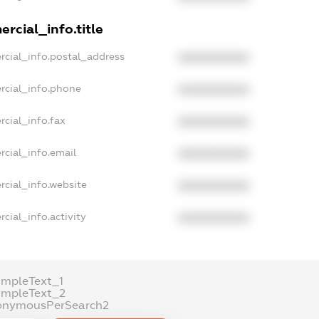
rcial_info.title
rcial_info.postal_address
XXXXXXXXXX
rcial_info.phone
XXXXXXXXXX
cial_info.fax
XXXXXXXXXX
rcial_info.email
XXXXXXXXXX
rcial_info.website
XXXXXXXXXX
cial_info.activity
XXXXXXXXXX
ampleText_1
ampleText_2
onymousPerSearch2