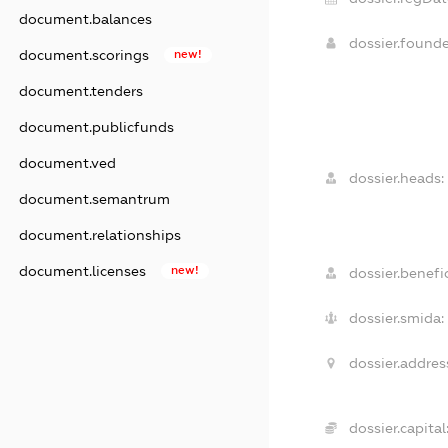
document.balances
dossier.found
document.scorings
new!
document.tenders
document.publicfunds
document.ved
dossier.heads:
document.semantrum
document.relationships
document.licenses
new!
dossier.benefic
dossier.smida:
dossier.addres
dossier.capital