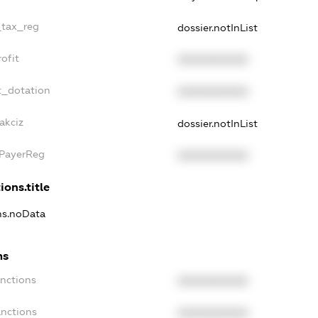
_tax_reg
dossier.notInList
ofit
XXXXXXXXXX
t_dotation
XXXXXXXXXX
akciz
dossier.notInList
xPayerReg
XXXXXXXXXX
ions.title
ons.noData
ns
anctions
XXXXXXXXXX
anctions
XXXXXXXXXX