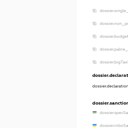
dossier.single
dossier.non_pr
dossier.budge
dossier.palne_
dossier.bigTa
dossier.declarat
dossier.declarati
dossier.sanctio
dossier.specS
dossier.rnboS