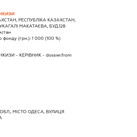
НКИЗИ
ХСТАН, РЕСПУБЛІКА КАЗАХСТАН,
КАГАЛІ МАКАТАЄВА, БУД.128
хстан
о фонду (грн.):
1 000
(100 %)
НКИЗИ
-
КЕРІВНИК
- dossier.from
 ОБЛ., МІСТО ОДЕСА, ВУЛИЦЯ
А