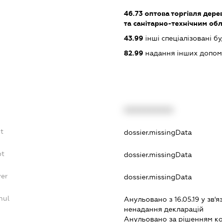
46.73
оптова торгівля дере
та санітарно-технічним об
43.99
інші спеціалізовані буд
82.99
надання інших допоміж
XXXXXXXXXX
t
dossier.missingData
bt
dossier.missingData
yer
dossier.missingData
nul
Анульовано з 16.05.19 у зв'я
ненадання декларацiй
Анульовано за рiшенням к