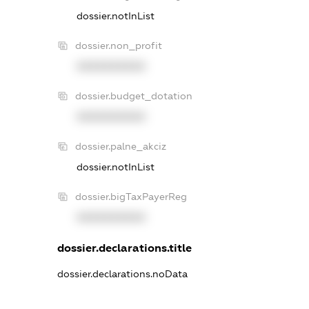
dossier.notInList
dossier.non_profit
XXXXXXXXXX
dossier.budget_dotation
XXXXXXXXXX
dossier.palne_akciz
dossier.notInList
dossier.bigTaxPayerReg
XXXXXXXXXX
dossier.declarations.title
dossier.declarations.noData