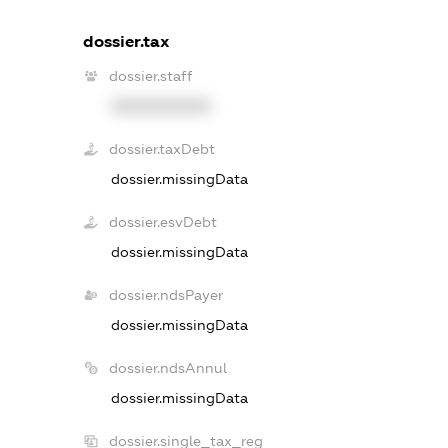
dossier.tax
dossier.staff
XXXXXXXXXX
dossier.taxDebt
dossier.missingData
dossier.esvDebt
dossier.missingData
dossier.ndsPayer
dossier.missingData
dossier.ndsAnnul
dossier.missingData
dossier.single_tax_reg