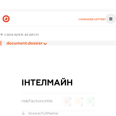
CAHEADER.GETTEST
CAHEADER.SEARCH
document.dossier
ІНТЕЛМАЙН
riskFactors.title
0
0
0
dossier.fullName: