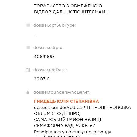
ТОВАРИСТВО З ОБМЕЖЕНОЮ
ВІДПОВІДАЛЬНІСТЮ
ІНТЕЛМАЙН
dossier.opfSubType:
-
dossier.edrpo:
40691665
dossier.regDate:
26.07.16
dossier.foundersAndBenef:
ГНИДЕЦЬ ЮЛІЯ СТЕПАНІВНА
dossier.founderAddress
ДНІПРОПЕТРОВСЬКА
ОБЛ., МІСТО ДНІПРО,
САМАРСЬКИЙ РАЙОН ВУЛИЦЯ
СЕМАФОРНА БУД. 52 КВ. 67
Розмір внеску до статутного фонду