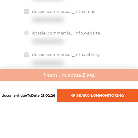
dossier.commercial_info.email
XXXXXXXXXX
dossier.commercial_info.website
XXXXXXXXXX
dossier.commercial_info.activity
XXXXXXXXXX
freemium.actualData
freemium.exampleText_1
freemium.exampleText_2
document.dueToDate
21.02.26
SEARCH.ONMONITORING
freemium.anonymousPerSearch2
FREEMIUM.DETAILS
FREEMIUM.REGISTER