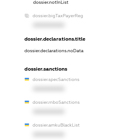
dossier.notInList
dossier.bigTaxPayerReg
XXXXXXXXXX
dossier.declarations.title
dossier.declarations.noData
dossier.sanctions
dossier.specSanctions
XXXXXXXXXX
dossier.rnboSanctions
XXXXXXXXXX
dossier.amkuBlackList
XXXXXXXXXX