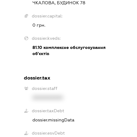
ЧКАЛОВА, БУДИНОК 78
dossier.capital:
0 грн.
dossier.kveds:
81.10
комплексне обслуговування
об'єктів
dossier.tax
dossier.staff
XXXXXXXXXX
dossier.taxDebt
dossier.missingData
dossier.esvDebt