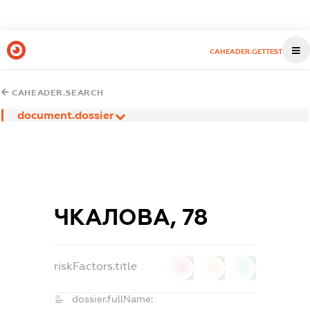
CAHEADER.GETTEST
CAHEADER.SEARCH
document.dossier
ЧКАЛОВА, 78
riskFactors.title
0
0
0
dossier.fullName: