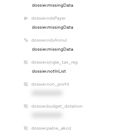
dossier.missingData
dossier.ndsPayer
dossier.missingData
dossier.ndsAnnul
dossier.missingData
dossier.single_tax_reg
dossier.notInList
dossier.non_profit
XXXXXXXXXX
dossier.budget_dotation
XXXXXXXXXX
dossier.palne_akciz