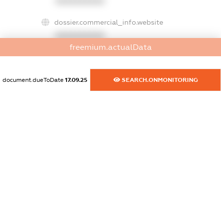
XXXXXXXXXX
dossier.commercial_info.website
XXXXXXXXXX
freemium.actualData
dossier.commercial_info.activity
XXXXXXXXXX
document.dueToDate
17.09.25
SEARCH.ONMONITORING
freemium.exampleText_1
freemium.exampleText_2
freemium.anonymousPerSearch2
FREEMIUM.DETAILS
FREEMIUM.REGISTER