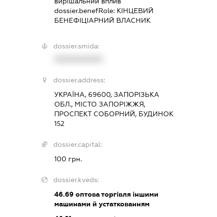
вирішальний вплив
dossier.benefRole:
КІНЦЕВИЙ
БЕНЕФІЦІАРНИЙ ВЛАСНИК
dossier.smida:
XXXXXXXXXX
dossier.address:
УКРАЇНА, 69600, ЗАПОРІЗЬКА
ОБЛ., МІСТО ЗАПОРІЖЖЯ,
ПРОСПЕКТ СОБОРНИЙ, БУДИНОК
152
dossier.capital:
100 грн.
dossier.kveds:
46.69
оптова торгівля іншими
машинами й устаткованням