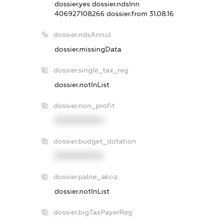
dossier.yes
dossier.ndsInn
406927108266
dossier.from 31.08.16
dossier.ndsAnnul
dossier.missingData
dossier.single_tax_reg
dossier.notInList
dossier.non_profit
XXXXXXXXXX
dossier.budget_dotation
XXXXXXXXXX
dossier.palne_akciz
dossier.notInList
dossier.bigTaxPayerReg