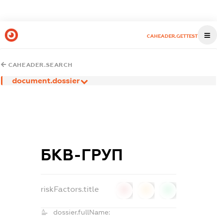
CAHEADER.GETTEST
CAHEADER.SEARCH
document.dossier
БКВ-ГРУП
riskFactors.title
0
0
0
dossier.fullName: