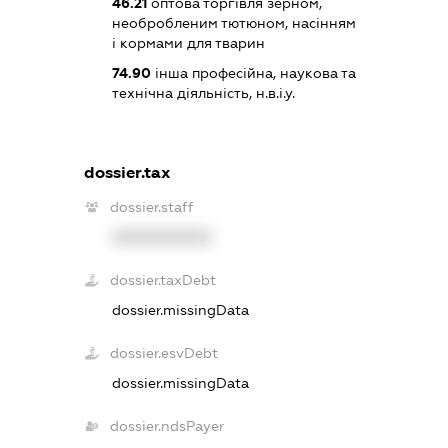
46.21
оптова торгівля зерном,
необробленим тютюном, насінням
і кормами для тварин
74.90
інша професійна, наукова та
технічна діяльність, н.в.і.у.
dossier.tax
dossier.staff
XXXXXXXXXX
dossier.taxDebt
dossier.missingData
dossier.esvDebt
dossier.missingData
dossier.ndsPayer