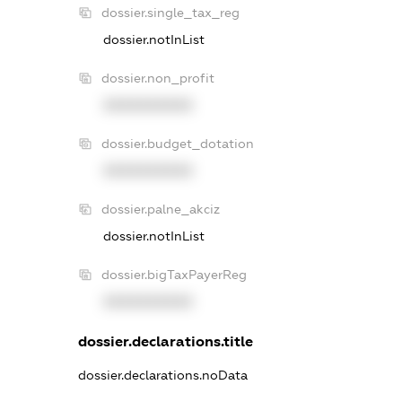
dossier.single_tax_reg
dossier.notInList
dossier.non_profit
XXXXXXXXXX
dossier.budget_dotation
XXXXXXXXXX
dossier.palne_akciz
dossier.notInList
dossier.bigTaxPayerReg
XXXXXXXXXX
dossier.declarations.title
dossier.declarations.noData