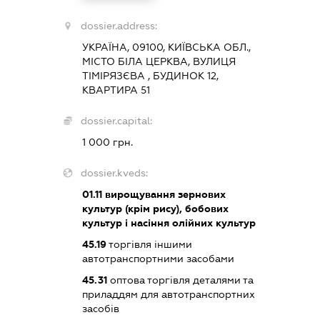
dossier.address:
УКРАЇНА, 09100, КИЇВСЬКА ОБЛ.,
МІСТО БІЛА ЦЕРКВА, ВУЛИЦЯ
ТІМІРЯЗЄВА , БУДИНОК 12,
КВАРТИРА 51
dossier.capital:
1 000 грн.
dossier.kveds:
01.11
вирощування зернових
культур (крім рису), бобових
культур і насіння олійних культур
45.19
торгівля іншими
автотранспортними засобами
45.31
оптова торгівля деталями та
приладдям для автотранспортних
засобів