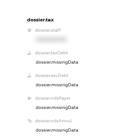
dossier.tax
dossier.staff
XXXXXXXXXX
dossier.taxDebt
dossier.missingData
dossier.esvDebt
dossier.missingData
dossier.ndsPayer
dossier.missingData
dossier.ndsAnnul
dossier.missingData