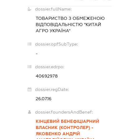
dossier.fullName:
ТОВАРИСТВО З ОБМЕЖЕНОЮ
ВІДПОВІДАЛЬНІСТЮ "КИТАЙ
АГРО УКРАЇНА"
dossier.opfSubType:
-
dossier.edrpo:
40692978
dossier.regDate:
26.07.16
dossier.foundersAndBenef:
КІНЦЕВИЙ БЕНЕФІЦІАРНИЙ
ВЛАСНИК (КОНТРОЛЕР) -
ЯКОВЕНКО АНДРІЙ