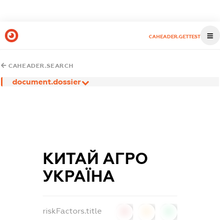
CAHEADER.GETTEST
CAHEADER.SEARCH
document.dossier
КИТАЙ АГРО
УКРАЇНА
riskFactors.title
0
0
0