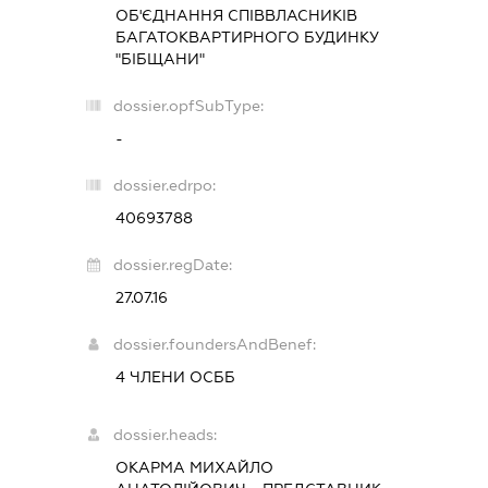
ОБ'ЄДНАННЯ СПІВВЛАСНИКІВ
БАГАТОКВАРТИРНОГО БУДИНКУ
"БІБЩАНИ"
dossier.opfSubType:
-
dossier.edrpo:
40693788
dossier.regDate:
27.07.16
dossier.foundersAndBenef:
4 ЧЛЕНИ ОСББ
dossier.heads:
ОКАРМА МИХАЙЛО