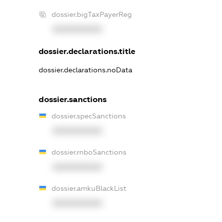
dossier.bigTaxPayerReg
XXXXXXXXXX
dossier.declarations.title
dossier.declarations.noData
dossier.sanctions
dossier.specSanctions
XXXXXXXXXX
dossier.rnboSanctions
XXXXXXXXXX
dossier.amkuBlackList
XXXXXXXXXX