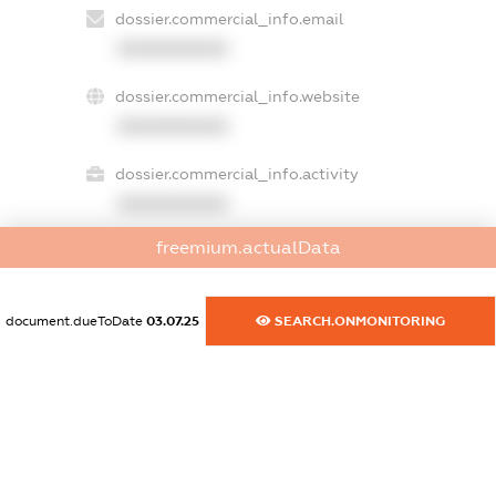
dossier.commercial_info.email
XXXXXXXXXX
dossier.commercial_info.website
XXXXXXXXXX
dossier.commercial_info.activity
XXXXXXXXXX
freemium.actualData
freemium.exampleText_1
freemium.exampleText_2
document.dueToDate
03.07.25
SEARCH.ONMONITORING
freemium.anonymousPerSearch2
FREEMIUM.DETAILS
FREEMIUM.REGISTER