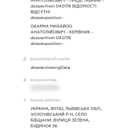
АНАТОЛІЙОВИЧ
-
ПРЕДСТАВНИК
-
dossier.from 04.07.16
ВІДОМОСТІ
ВІДСУТНІ
dossier.position -
ОКАРМА МИХАЙЛО
АНАТОЛІЙОВИЧ
-
КЕРІВНИК
-
dossier.from 04.07.16
dossier.position -
dossier.beneficiaries:
dossier.missingData
dossier.smida:
XXXXXXXXXX
dossier.address:
УКРАЇНА, 80762, ЛЬВІВСЬКА ОБЛ.,
ЗОЛОЧІВСЬКИЙ Р-Н, СЕЛО
БІБЩАНИ, ВУЛИЦЯ ЗЕЛЕНА,
БУДИНОК 56