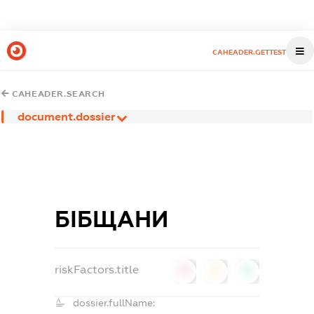
CAHEADER.GETTEST
CAHEADER.SEARCH
document.dossier
БІБЩАНИ
riskFactors.title
0
0
0
dossier.fullName: