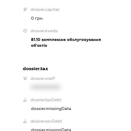
dossier.capital:
0 грн.
dossier.kveds:
81.10
комплексне обслуговування
об'єктів
dossier.tax
dossier.staff
XXXXXXXXXX
dossier.taxDebt
dossier.missingData
dossier.esvDebt
dossier.missingData