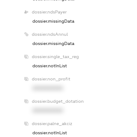
dossier.ndsPayer
dossier.missingData
dossier.ndsAnnul
dossier.missingData
dossier.single_tax_reg
dossier.notInList
dossier.non_profit
XXXXXXXXXX
dossier.budget_dotation
XXXXXXXXXX
dossier.palne_akciz
dossier.notInList