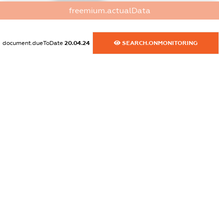
XXXXXXXXXX
freemium.actualData
dossier.commercial_info.website
XXXXXXXXXX
document.dueToDate
20.04.24
SEARCH.ONMONITORING
dossier.commercial_info.activity
XXXXXXXXXX
freemium.exampleText_1
freemium.exampleText_2
freemium.anonymousPerSearch2
FREEMIUM.DETAILS
FREEMIUM.REGISTER