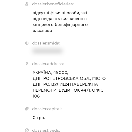
dossier.beneficiaries:
відсутні фізичні особи, які
відповідають визначенню
кінцевого бенефіціарного
власника
dossier.smida:
XXXXXXXXXX
dossier.address:
УКРАЇНА, 49000,
ДНІПРОПЕТРОВСЬКА ОБЛ., МІСТО
ДНІПРО, ВУЛИЦЯ НАБЕРЕЖНА
ПЕРЕМОГИ, БУДИНОК 44/1, ОФІС
106
dossier.capital:
0 грн.
dossier.kveds: