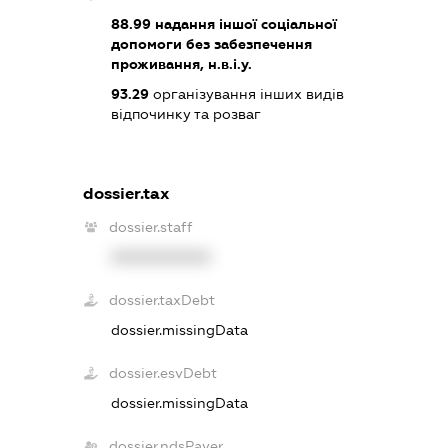
88.99
надання іншої соціальної
допомоги без забезпечення
проживання, н.в.і.у.
93.29
організування інших видів
відпочинку та розваг
dossier.tax
dossier.staff
XXXXXXXXXX
dossier.taxDebt
dossier.missingData
dossier.esvDebt
dossier.missingData
dossier.ndsPayer