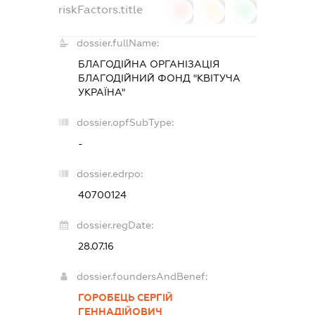
riskFactors.title
0
0
0
dossier.fullName:
БЛАГОДІЙНА ОРГАНІЗАЦІЯ
БЛАГОДІЙНИЙ ФОНД "КВІТУЧА
УКРАЇНА"
dossier.opfSubType:
-
dossier.edrpo:
40700124
dossier.regDate:
28.07.16
dossier.foundersAndBenef:
ГОРОБЕЦЬ СЕРГІЙ
ГЕННАДІЙОВИЧ