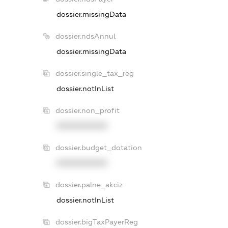
dossier.missingData
dossier.ndsAnnul
dossier.missingData
dossier.single_tax_reg
dossier.notInList
dossier.non_profit
XXXXXXXXXX
dossier.budget_dotation
XXXXXXXXXX
dossier.palne_akciz
dossier.notInList
dossier.bigTaxPayerReg