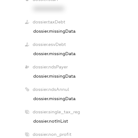
XXXXXXXXXX
dossier.taxDebt
dossier.missingData
dossier.esvDebt
dossier.missingData
dossier.ndsPayer
dossier.missingData
dossier.ndsAnnul
dossier.missingData
dossier.single_tax_reg
dossier.notInList
dossier.non_profit