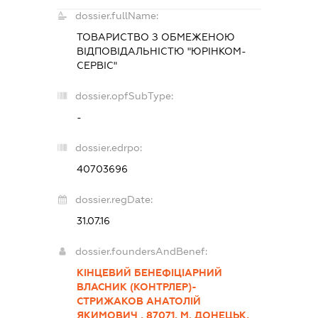
dossier.fullName:
ТОВАРИСТВО З ОБМЕЖЕНОЮ
ВІДПОВІДАЛЬНІСТЮ "ЮРІНКОМ-
СЕРВІС"
dossier.opfSubType:
-
dossier.edrpo:
40703696
dossier.regDate:
31.07.16
dossier.foundersAndBenef:
КІНЦЕВИЙ БЕНЕФІЦІАРНИЙ
ВЛАСНИК (КОНТРЛЕР)-
СТРИЖАКОВ АНАТОЛІЙ
ЯКИМОВИЧ , 87071, М. ДОНЕЦЬК,