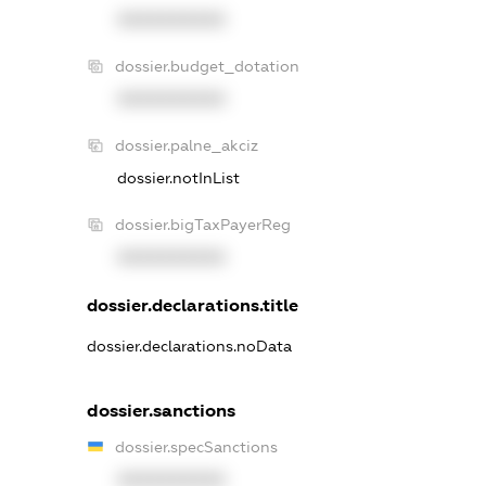
XXXXXXXXXX
dossier.budget_dotation
XXXXXXXXXX
dossier.palne_akciz
dossier.notInList
dossier.bigTaxPayerReg
XXXXXXXXXX
dossier.declarations.title
dossier.declarations.noData
dossier.sanctions
dossier.specSanctions
XXXXXXXXXX