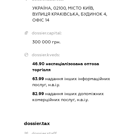
УКРАЇНА, 02100, МІСТО КИЇВ,
ВУЛИЦЯ КРАКІВСЬКА, БУДИНОК 4,
ОФІС 14
dossier.capital:
300 000 грн.
dossier.kveds:
46.90
неспеціалізована оптова
торгівля
63.99
надання інших інформаційних
послуг, н.в.і.у.
82.99
надання інших допоміжних
комерційних послуг, н.в.і.у.
dossier.tax
dossier.staff