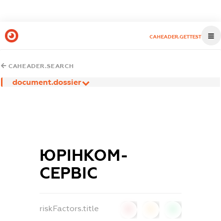
CAHEADER.GETTEST
CAHEADER.SEARCH
document.dossier
ЮРІНКОМ-
СЕРВІС
riskFactors.title
0
0
0