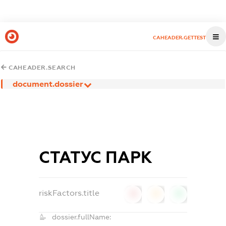
CAHEADER.GETTEST
CAHEADER.SEARCH
document.dossier
СТАТУС ПАРК
riskFactors.title
0
0
0
dossier.fullName: