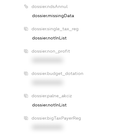
dossier.ndsAnnul
dossier.missingData
dossier.single_tax_reg
dossier.notInList
dossier.non_profit
XXXXXXXXXX
dossier.budget_dotation
XXXXXXXXXX
dossier.palne_akciz
dossier.notInList
dossier.bigTaxPayerReg
XXXXXXXXXX