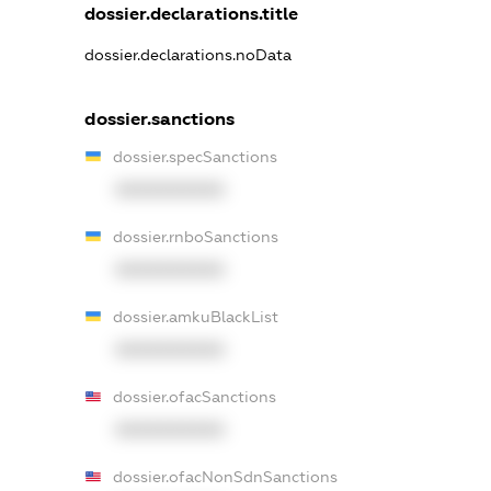
dossier.declarations.title
dossier.declarations.noData
dossier.sanctions
dossier.specSanctions
XXXXXXXXXX
dossier.rnboSanctions
XXXXXXXXXX
dossier.amkuBlackList
XXXXXXXXXX
dossier.ofacSanctions
XXXXXXXXXX
dossier.ofacNonSdnSanctions