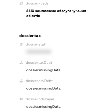
dossier.kveds:
81.10
комплексне обслуговування
об'єктів
dossier.tax
dossier.staff
XXXXXXXXXX
dossier.taxDebt
dossier.missingData
dossier.esvDebt
dossier.missingData
dossier.ndsPayer
dossier.missingData