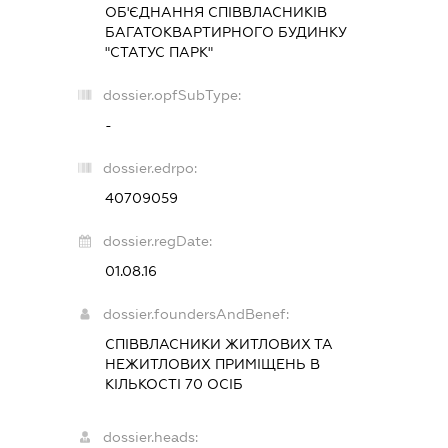
ОБ'ЄДНАННЯ СПІВВЛАСНИКІВ
БАГАТОКВАРТИРНОГО БУДИНКУ
"СТАТУС ПАРК"
dossier.opfSubType:
-
dossier.edrpo:
40709059
dossier.regDate:
01.08.16
dossier.foundersAndBenef:
СПІВВЛАСНИКИ ЖИТЛОВИХ ТА
НЕЖИТЛОВИХ ПРИМІЩЕНЬ В
КІЛЬКОСТІ 70 ОСІБ
dossier.heads: