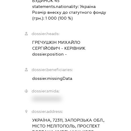
БУДИНОК 45
statements.nationality:
Україна
Розмір внеску до статутного фонду
(грн.):
1 000
(100 %)
dossier.heads:
ГРЕЧУШКІН МИХАЙЛО
СЕРГІЙОВИЧ
-
КЕРІВНИК
dossier.position -
dossier.beneficiaries:
dossier.missingData
dossier.smida:
XXXXXXXXXX
dossier.address:
УКРАЇНА, 72311, ЗАПОРІЗЬКА ОБЛ.,
МІСТО МЕЛІТОПОЛЬ, ПРОСПЕКТ