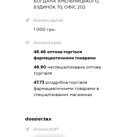
БОГДАНА ХМЕЛЬНИЦЬКОГО,
БУДИНОК 70, ОФІС 202
dossier.capital:
1 000 грн.
dossier.kveds:
46.46
оптова торгівля
фармацевтичними товарами
46.90
неспеціалізована оптова
торгівля
47.73
роздрібна торгівля
фармацевтичними товарами в
спеціалізованих магазинах
dossier.tax
dossier.staff