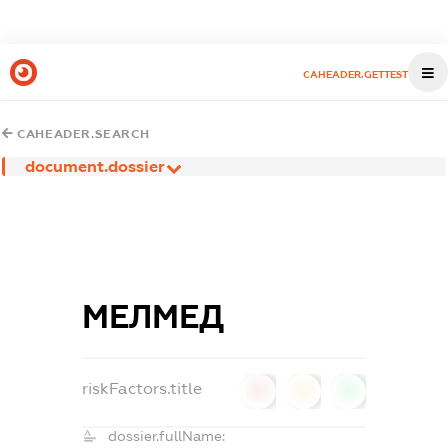
CAHEADER.GETTEST
CAHEADER.SEARCH
document.dossier
МЕЛМЕД
riskFactors.title
0
0
0
dossier.fullName: