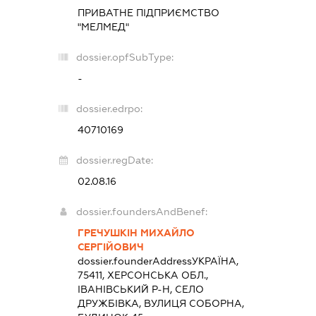
ПРИВАТНЕ ПІДПРИЄМСТВО
"МЕЛМЕД"
dossier.opfSubType:
-
dossier.edrpo:
40710169
dossier.regDate:
02.08.16
dossier.foundersAndBenef:
ГРЕЧУШКІН МИХАЙЛО
СЕРГІЙОВИЧ
dossier.founderAddress
УКРАЇНА,
75411, ХЕРСОНСЬКА ОБЛ.,
ІВАНІВСЬКИЙ Р-Н, СЕЛО
ДРУЖБІВКА, ВУЛИЦЯ СОБОРНА,