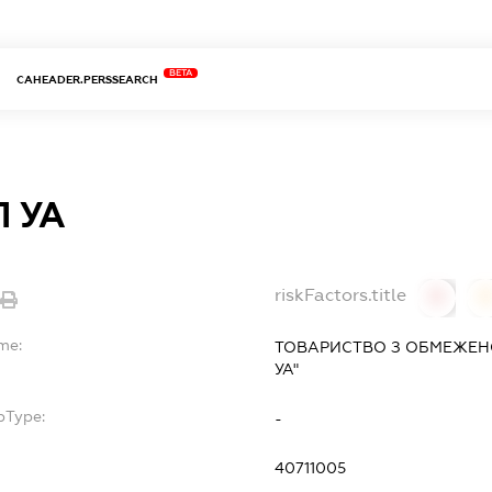
BETA
CAHEADER.PERSSEARCH
 УА
riskFactors.title
0
me:
ТОВАРИСТВО З ОБМЕЖЕН
УА"
bType:
-
40711005