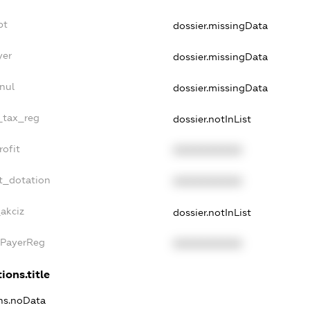
bt
dossier.missingData
yer
dossier.missingData
nul
dossier.missingData
e_tax_reg
dossier.notInList
rofit
XXXXXXXXXX
t_dotation
XXXXXXXXXX
_akciz
dossier.notInList
xPayerReg
XXXXXXXXXX
ions.title
ons.noData