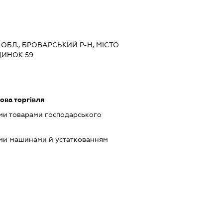
 ОБЛ., БРОВАРСЬКИЙ Р-Н, МІСТО
ДИНОК 59
ова торгівля
ми товарами господарського
ими машинами й устаткованням