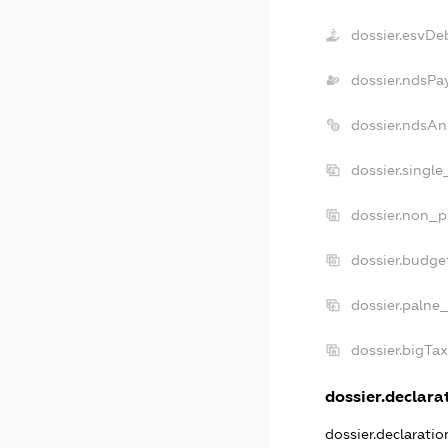
dossier.esvDe
dossier.ndsPa
dossier.ndsAn
dossier.singl
dossier.non_p
dossier.budge
dossier.palne
dossier.bigTa
dossier.declarat
dossier.declarati