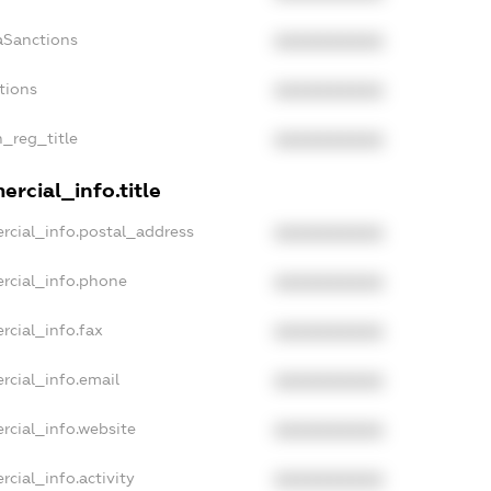
aSanctions
XXXXXXXXXX
tions
XXXXXXXXXX
n_reg_title
XXXXXXXXXX
rcial_info.title
rcial_info.postal_address
XXXXXXXXXX
rcial_info.phone
XXXXXXXXXX
rcial_info.fax
XXXXXXXXXX
rcial_info.email
XXXXXXXXXX
rcial_info.website
XXXXXXXXXX
cial_info.activity
XXXXXXXXXX