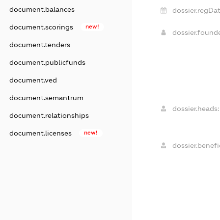
document.balances
dossier.regDat
document.scorings
new!
dossier.foun
document.tenders
document.publicfunds
document.ved
document.semantrum
dossier.heads:
document.relationships
document.licenses
new!
dossier.benefic