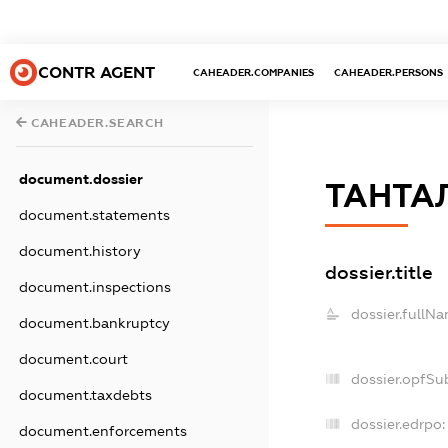
CONTR AGENT
CAHEADER.COMPANIES
CAHEADER.PERSONS
CAHEADER.SEARCH
document.dossier
ТАНТАЛ
document.statements
document.history
dossier.title
document.inspections
dossier.fullNa
document.bankruptcy
document.court
dossier.opfSu
document.taxdebts
dossier.edrpo:
document.enforcements