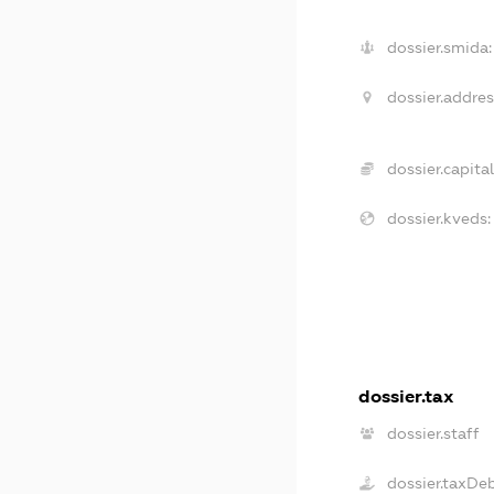
dossier.smida:
dossier.addres
dossier.capital
dossier.kveds:
dossier.tax
dossier.staff
dossier.taxDe