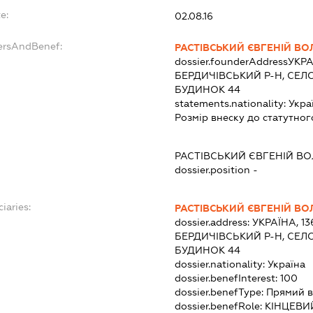
e:
02.08.16
dersAndBenef:
РАСТІВСЬКИЙ ЄВГЕНІЙ 
dossier.founderAddress
УКРА
БЕРДИЧІВСЬКИЙ Р-Н, СЕЛО
БУДИНОК 44
statements.nationality:
Укра
Розмір внеску до статутног
РАСТІВСЬКИЙ ЄВГЕНІЙ 
dossier.position -
iaries:
РАСТІВСЬКИЙ ЄВГЕНІЙ 
dossier.address:
УКРАЇНА, 1
БЕРДИЧІВСЬКИЙ Р-Н, СЕЛО
БУДИНОК 44
dossier.nationality:
Україна
dossier.benefInterest:
100
dossier.benefType:
Прямий в
dossier.benefRole:
КІНЦЕВИ