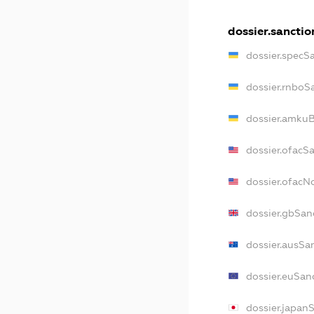
dossier.sanctio
dossier.specS
dossier.rnboS
dossier.amkuB
dossier.ofacS
dossier.ofac
dossier.gbSan
dossier.ausSa
dossier.euSan
dossier.japan