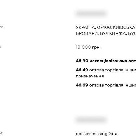
XXXXXXXXXX
s:
УКРАЇНА, 07400, КИЇВСЬКА
БРОВАРИ, ВУЛ.КНЯЖА, БУ
:
10 000 грн.
46.90
неспеціалізована опт
46.49
оптова торгівля інши
призначення
46.69
оптова торгівля інш
XXXXXXXXXX
bt
dossier.missingData