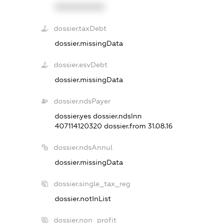
XXXXXXXXXX
dossier.taxDebt
dossier.missingData
dossier.esvDebt
dossier.missingData
dossier.ndsPayer
dossier.yes
dossier.ndsInn
407114120320
dossier.from 31.08.16
dossier.ndsAnnul
dossier.missingData
dossier.single_tax_reg
dossier.notInList
dossier.non_profit