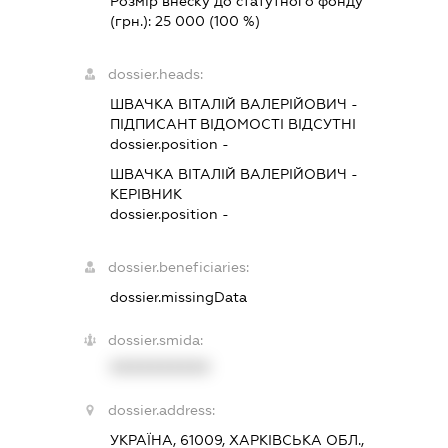
Розмір внеску до статутного фонду
(грн.):
25 000
(100 %)
dossier.heads:
ШВАЧКА ВІТАЛІЙ ВАЛЕРІЙОВИЧ
-
ПІДПИСАНТ
ВІДОМОСТІ ВІДСУТНІ
dossier.position -
ШВАЧКА ВІТАЛІЙ ВАЛЕРІЙОВИЧ
-
КЕРІВНИК
dossier.position -
dossier.beneficiaries:
dossier.missingData
dossier.smida:
XXXXXXXXXX
dossier.address:
УКРАЇНА, 61009, ХАРКІВСЬКА ОБЛ.,