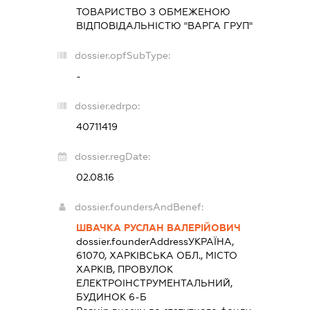
ТОВАРИСТВО З ОБМЕЖЕНОЮ
ВІДПОВІДАЛЬНІСТЮ "ВАРГА ГРУП"
dossier.opfSubType:
-
dossier.edrpo:
40711419
dossier.regDate:
02.08.16
dossier.foundersAndBenef:
ШВАЧКА РУСЛАН ВАЛЕРІЙОВИЧ
dossier.founderAddress
УКРАЇНА,
61070, ХАРКІВСЬКА ОБЛ., МІСТО
ХАРКІВ, ПРОВУЛОК
ЕЛЕКТРОІНСТРУМЕНТАЛЬНИЙ,
БУДИНОК 6-Б