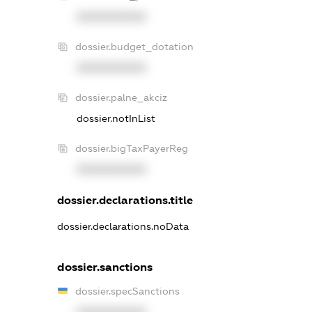
XXXXXXXXXX
dossier.budget_dotation
XXXXXXXXXX
dossier.palne_akciz
dossier.notInList
dossier.bigTaxPayerReg
XXXXXXXXXX
dossier.declarations.title
dossier.declarations.noData
dossier.sanctions
dossier.specSanctions
XXXXXXXXXX