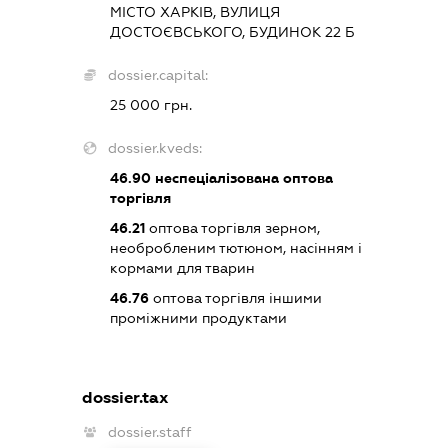
МІСТО ХАРКІВ, ВУЛИЦЯ
ДОСТОЄВСЬКОГО, БУДИНОК 22 Б
dossier.capital:
25 000 грн.
dossier.kveds:
46.90
неспеціалізована оптова
торгівля
46.21
оптова торгівля зерном,
необробленим тютюном, насінням і
кормами для тварин
46.76
оптова торгівля іншими
проміжними продуктами
dossier.tax
dossier.staff