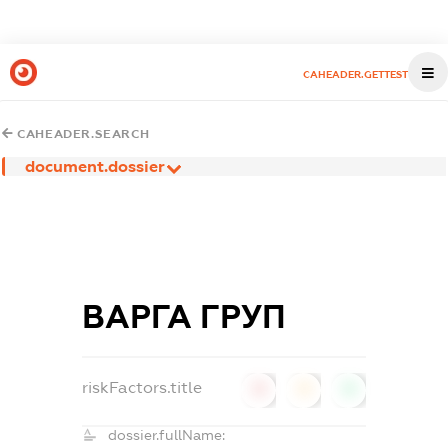
CAHEADER.GETTEST
CAHEADER.SEARCH
document.dossier
ВАРГА ГРУП
riskFactors.title
0
0
0
dossier.fullName: