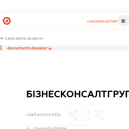
CAHEADER.GETTEST
CAHEADER.SEARCH
document.dossier
БІЗНЕСКОНСАЛТГРУ
riskFactors.title
0
0
0
dossier.fullName: