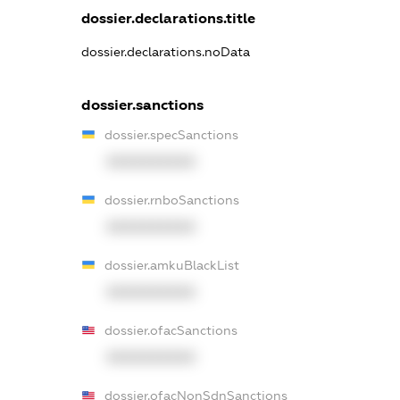
dossier.declarations.title
dossier.declarations.noData
dossier.sanctions
dossier.specSanctions
XXXXXXXXXX
dossier.rnboSanctions
XXXXXXXXXX
dossier.amkuBlackList
XXXXXXXXXX
dossier.ofacSanctions
XXXXXXXXXX
dossier.ofacNonSdnSanctions