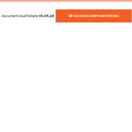
dossier.commercial_info.website
XXXXXXXXXX
document.dueToDate
05.03.24
SEARCH.ONMONITORING
dossier.commercial_info.activity
XXXXXXXXXX
freemium.exampleText_1
freemium.exampleText_2
freemium.anonymousPerSearch2
FREEMIUM.DETAILS
FREEMIUM.REGISTER