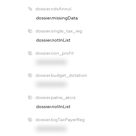
dossier.ndsAnnul
dossier.missingData
dossier.single_tax_reg
dossier.notInList
dossier.non_profit
XXXXXXXXXX
dossier.budget_dotation
XXXXXXXXXX
dossier.palne_akciz
dossier.notInList
dossier.bigTaxPayerReg
XXXXXXXXXX