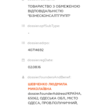
ТОВАРИСТВО З ОБМЕЖЕНОЮ
ВІДПОВІДАЛЬНІСТЮ
"БІЗНЕСКОНСАЛТГРУПП"
dossier.opfSubType:
-
dossier.edrpo:
40714692
dossier.regDate:
02.08.16
dossier.foundersAndBenef:
ШЕВЧЕНКО ЛЮДМИЛА
МИКОЛАЇВНА
dossier.founderAddress
УКРАЇНА,
65062, ОДЕСЬКА ОБЛ., МІСТО
ОДЕСА, ПРОВ.ПОЛУНИЧНИЙ,