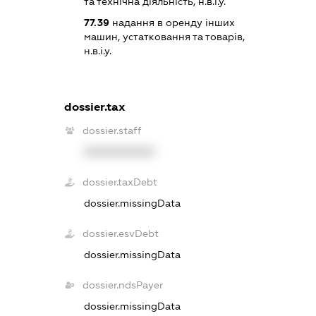
та технічна діяльність, н.в.і.у.
77.39
надання в оренду інших
машин, устатковання та товарів,
н.в.і.у.
dossier.tax
dossier.staff
XXXXXXXXXX
dossier.taxDebt
dossier.missingData
dossier.esvDebt
dossier.missingData
dossier.ndsPayer
dossier.missingData