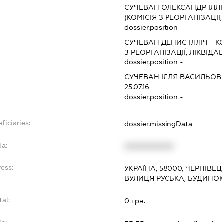
СУЧЕВАН ОЛЕКСАНДР ІЛЛ
(КОМІСІЯ З РЕОРГАНІЗАЦІЇ
dossier.position -
СУЧЕВАН ДЕНИС ІЛЛІЧ
-
К
З РЕОРГАНІЗАЦІЇ, ЛІКВІДА
dossier.position -
СУЧЕВАН ІЛЛЯ ВАСИЛЬО
25.07.16
dossier.position -
ficiaries:
dossier.missingData
da:
XXXXXXXXXX
ess:
УКРАЇНА, 58000, ЧЕРНІВЕЦ
ВУЛИЦЯ РУСЬКА, БУДИНОК
tal:
0 грн.
ds: