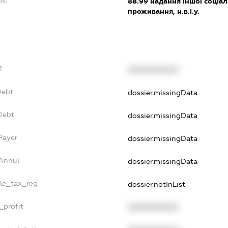
88.99
надання іншої соціал
проживання, н.в.і.у.
f
XXXXXXXXXX
Debt
dossier.missingData
Debt
dossier.missingData
Payer
dossier.missingData
sAnnul
dossier.missingData
gle_tax_reg
dossier.notInList
_profit
XXXXXXXXXX