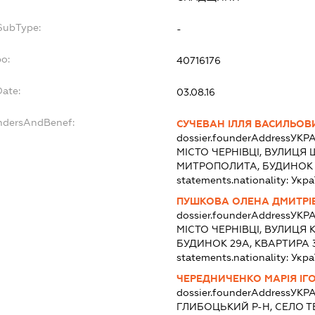
SubType:
-
po:
40716176
Date:
03.08.16
undersAndBenef:
СУЧЕВАН ІЛЛЯ ВАСИЛЬОВ
dossier.founderAddress
УКРА
МІСТО ЧЕРНІВЦІ, ВУЛИЦ
МИТРОПОЛИТА, БУДИНОК 1
statements.nationality:
Укра
ПУШКОВА ОЛЕНА ДМИТРІ
dossier.founderAddress
УКРА
МІСТО ЧЕРНІВЦІ, ВУЛИЦ
БУДИНОК 29А, КВАРТИРА 
statements.nationality:
Укра
ЧЕРЕДНИЧЕНКО МАРІЯ ІГ
dossier.founderAddress
УКРА
ГЛИБОЦЬКИЙ Р-Н, СЕЛО Т