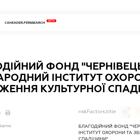
BETA
CAHEADER.PERSSEARCH
ДІЙНИЙ ФОНД "ЧЕРНІВЕЦ
РОДНИЙ ІНСТИТУТ ОХОРО
ЕЖЕННЯ КУЛЬТУРНОЇ СПА
riskFactors.title
e
0
lName:
БЛАГОДІЙНИЙ ФОНД "ЧЕ
ІНСТИТУТ ОХОРОНИ ТА З
СПАДЩИНИ"