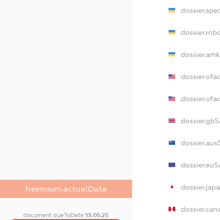
dossier.spe
dossier.rnb
dossier.amk
dossier.ofa
dossier.of
dossier.gbS
dossier.aus
dossier.euS
dossier.jap
freemium.actualData
dossier.can
document.dueToDate
13.05.25