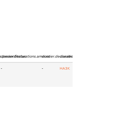
ns.personStatus
dossier.declarations.amount
dossier.declarations.currency
dossier.declarations.source
-
-
НАЗК