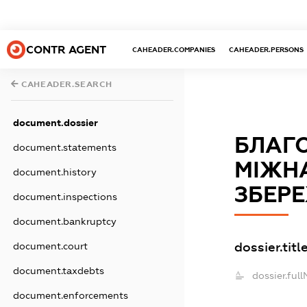
CONTR AGENT
CAHEADER.COMPANIES
CAHEADER.PERSONS
CAHEADER.SEARCH
document.dossier
БЛАГО
document.statements
МІЖНА
document.history
ЗБЕР
document.inspections
document.bankruptcy
dossier.titl
document.court
document.taxdebts
dossier.ful
document.enforcements