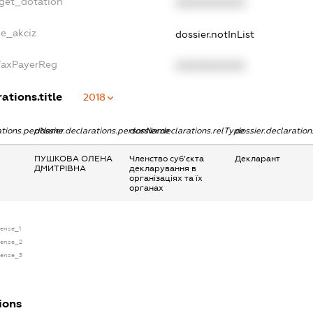
dget_dotation
XXXXXXXXXX
ne_akciz
dossier.notInList
gTaxPayerReg
XXXXXXXXXX
ations.title
2018
rations.pepName
dossier.declarations.personName
dossier.declarations.relType
dossier.declaratio
ПУШКОВА ОЛЕНА
Членство суб’єкта
Декларант
ДМИТРІВНА
декларування в
організаціях та їх
органах
cense_1
icense_2
icense_3
ions