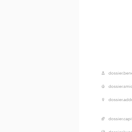
dossier.bene
dossier.smi
dossier.addr
dossier.capi
dossier.kve