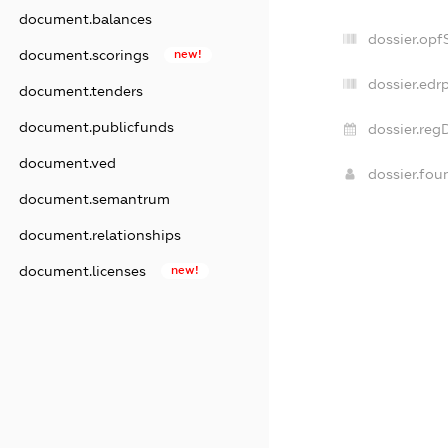
document.balances
dossier.opf
document.scorings
new!
dossier.edr
document.tenders
document.publicfunds
dossier.reg
document.ved
dossier.fo
document.semantrum
document.relationships
document.licenses
new!