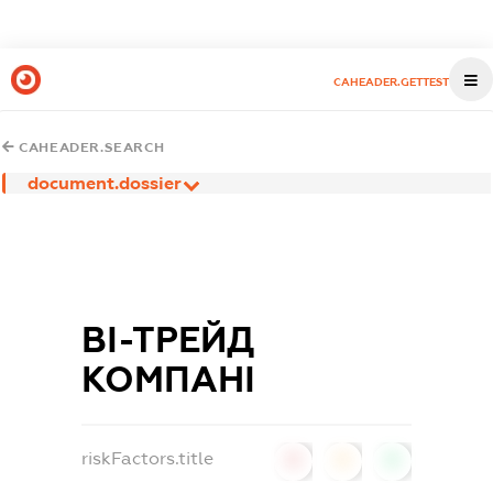
CAHEADER.GETTEST
CAHEADER.SEARCH
document.dossier
ВІ-ТРЕЙД
КОМПАНІ
riskFactors.title
0
0
0