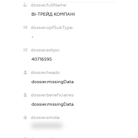
dossier.fullName:
ВІ-ТРЕЙД КОМПАНІ
dossier.opfSubType:
-
dossier.edrpo:
40716595
dossier.heads:
dossier.missingData
dossier.beneficiaries:
dossier.missingData
dossier.smida:
XXXXXXXXXX