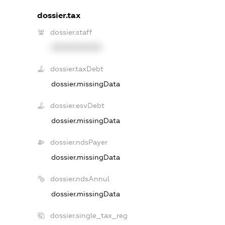
dossier.tax
dossier.staff
XXXXXXXXXX
dossier.taxDebt
dossier.missingData
dossier.esvDebt
dossier.missingData
dossier.ndsPayer
dossier.missingData
dossier.ndsAnnul
dossier.missingData
dossier.single_tax_reg