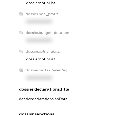
dossier.notInList
dossier.non_profit
XXXXXXXXXX
dossier.budget_dotation
XXXXXXXXXX
dossier.palne_akciz
dossier.notInList
dossier.bigTaxPayerReg
XXXXXXXXXX
dossier.declarations.title
dossier.declarations.noData
dossier.sanctions