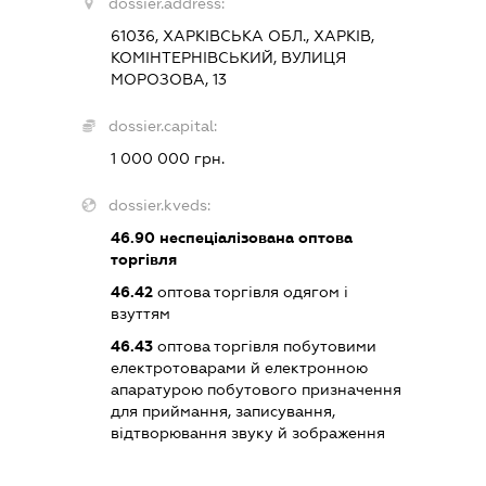
dossier.address:
61036, ХАРКІВСЬКА ОБЛ., ХАРКІВ,
КОМІНТЕРНІВСЬКИЙ, ВУЛИЦЯ
МОРОЗОВА, 13
dossier.capital:
1 000 000 грн.
dossier.kveds:
46.90
неспеціалізована оптова
торгівля
46.42
оптова торгівля одягом і
взуттям
46.43
оптова торгівля побутовими
електротоварами й електронною
апаратурою побутового призначення
для приймання, записування,
відтворювання звуку й зображення