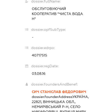
dossier.fullName:
ОБСЛУГОВУЮЧИЙ
КООПЕРАТИВ "ЧИСТА ВОДА
Н"
dossier.opfSubType:
-
dossier.edrpo:
40717515
dossier.regDate:
03.08.16
dossier.foundersAndBenef:
СИЧ СТАНІСЛАВ ФЕДОРОВИЧ
dossier.founderAddress
УКРАЇНА,
22821, ВІННИЦЬКА ОБЛ.,
НЕМИРІВСЬКИЙ Р-Н, СЕЛО
НИКИФОРІВЦІ, ВУЛИЦЯ МИРУ,