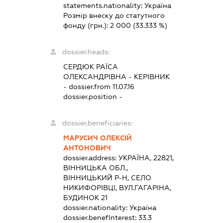
statements.nationality:
Україна
Розмір внеску до статутного
фонду (грн.):
2 000
(33.333 %)
dossier.heads:
СЕРДЮК РАЇСА
ОЛЕКСАНДРІВНА
-
КЕРІВНИК
- dossier.from 11.07.16
dossier.position -
dossier.beneficiaries:
МАРУСИЧ ОЛЕКСІЙ
АНТОНОВИЧ
dossier.address:
УКРАЇНА, 22821,
ВІННИЦЬКА ОБЛ.,
ВІННИЦЬКИЙ Р-Н, СЕЛО
НИКИФОРІВЦІ, ВУЛ.ГАГАРІНА,
БУДИНОК 21
dossier.nationality:
Україна
dossier.benefInterest:
33.3