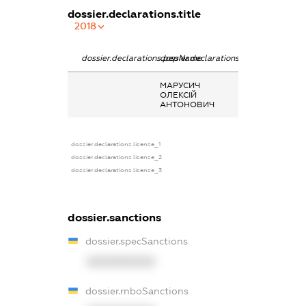
dossier.declarations.title
2018
dossier.declarations.pepName
dossier.declarations.personName
dossier.declarat
МАРУСИЧ
-
ОЛЕКСІЙ
АНТОНОВИЧ
dossier.declarations.license_1
dossier.declarations.license_2
dossier.declarations.license_3
dossier.sanctions
dossier.specSanctions
XXXXXXXXXX
dossier.rnboSanctions