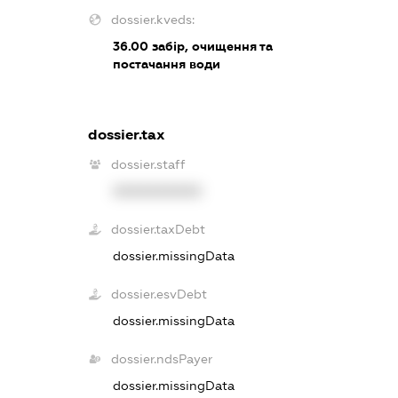
dossier.kveds:
36.00
забір, очищення та
постачання води
dossier.tax
dossier.staff
XXXXXXXXXX
dossier.taxDebt
dossier.missingData
dossier.esvDebt
dossier.missingData
dossier.ndsPayer
dossier.missingData