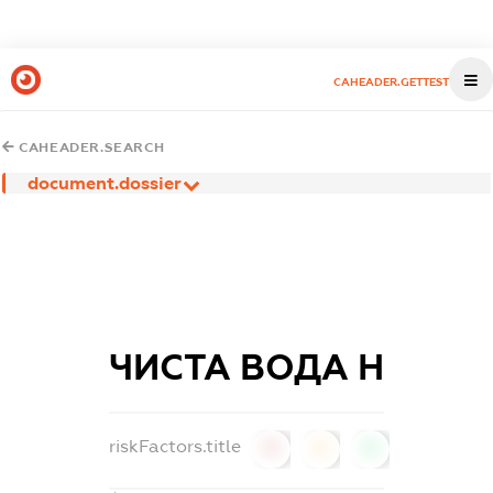
CAHEADER.GETTEST
CAHEADER.SEARCH
document.dossier
ЧИСТА ВОДА Н
riskFactors.title
0
0
0