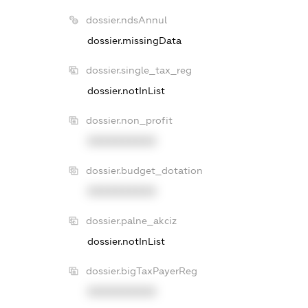
dossier.ndsAnnul
dossier.missingData
dossier.single_tax_reg
dossier.notInList
dossier.non_profit
XXXXXXXXXX
dossier.budget_dotation
XXXXXXXXXX
dossier.palne_akciz
dossier.notInList
dossier.bigTaxPayerReg
XXXXXXXXXX