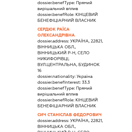
dossier.benefType:
Прямий
вирішальний вплив
dossier.benefRole:
КІНЦЕВИЙ
БЕНЕФІЦІАРНИЙ ВЛАСНИК
СЕРДЮК РАЇСА
ОЛЕКСАНДРІВНА
dossier.address:
УКРАЇНА, 22821,
ВІННИЦЬКА ОБЛ.,
ВІННИЦЬКИЙ Р-Н, СЕЛО
НИКИФОРІВЦІ,
ВУЛ.ЦЕНТРАЛЬНА, БУДИНОК
16
dossier.nationality:
Україна
dossier.benefInterest:
33.3
dossier.benefType:
Прямий
вирішальний вплив
dossier.benefRole:
КІНЦЕВИЙ
БЕНЕФІЦІАРНИЙ ВЛАСНИК
СИЧ СТАНІСЛАВ ФЕДОРОВИЧ
dossier.address:
УКРАЇНА, 22821,
ВІННИЦЬКА ОБЛ.,