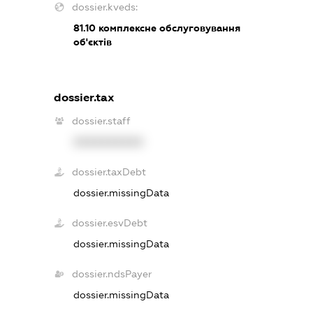
dossier.kveds:
81.10
комплексне обслуговування
об'єктів
dossier.tax
dossier.staff
XXXXXXXXXX
dossier.taxDebt
dossier.missingData
dossier.esvDebt
dossier.missingData
dossier.ndsPayer
dossier.missingData