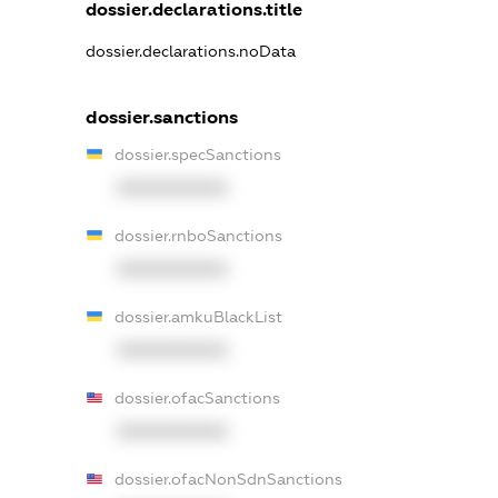
dossier.declarations.title
dossier.declarations.noData
dossier.sanctions
dossier.specSanctions
XXXXXXXXXX
dossier.rnboSanctions
XXXXXXXXXX
dossier.amkuBlackList
XXXXXXXXXX
dossier.ofacSanctions
XXXXXXXXXX
dossier.ofacNonSdnSanctions