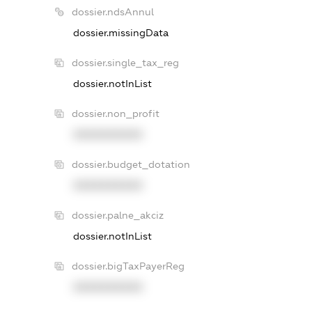
dossier.ndsAnnul
dossier.missingData
dossier.single_tax_reg
dossier.notInList
dossier.non_profit
XXXXXXXXXX
dossier.budget_dotation
XXXXXXXXXX
dossier.palne_akciz
dossier.notInList
dossier.bigTaxPayerReg
XXXXXXXXXX