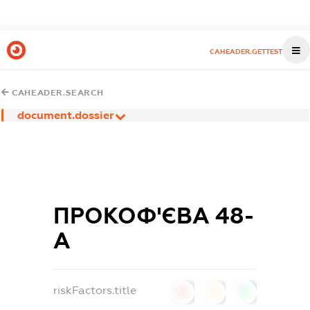
CAHEADER.GETTEST
CAHEADER.SEARCH
document.dossier
ПРОКОФ'ЄВА 48-
А
riskFactors.title
0
0
0