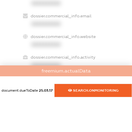
XXXXXXXXXX
dossier.commercial_info.email
XXXXXXXXXX
dossier.commercial_info.website
XXXXXXXXXX
dossier.commercial_info.activity
XXXXXXXXXX
freemium.actualData
document.dueToDate
25.03.17
SEARCH.ONMONITORING
freemium.exampleText_1
freemium.exampleText_2
freemium.anonymousPerSearch2
FREEMIUM.DETAILS
FREEMIUM.REGISTER