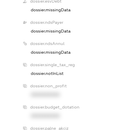
dossier.esvDebt
dossier.missingData
dossier.ndsPayer
dossier.missingData
dossier.ndsAnnul
dossier.missingData
dossier.single_tax_reg
dossier.notInList
dossier.non_profit
XXXXXXXXXX
dossier.budget_dotation
XXXXXXXXXX
dossier.palne_akciz