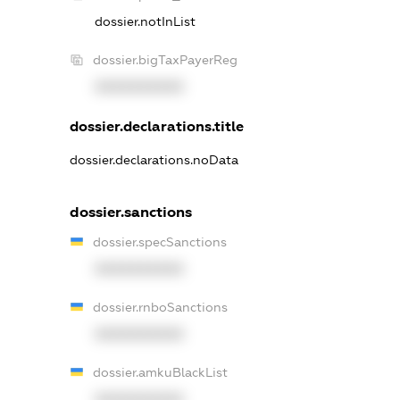
dossier.notInList
dossier.bigTaxPayerReg
XXXXXXXXXX
dossier.declarations.title
dossier.declarations.noData
dossier.sanctions
dossier.specSanctions
XXXXXXXXXX
dossier.rnboSanctions
XXXXXXXXXX
dossier.amkuBlackList
XXXXXXXXXX