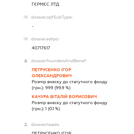
ГЄРМЄС ЛТД
dossier.opfSubType:
-
dossier.edrpo:
40717617
dossier.foundersAndBenef:
ПЕТРУСЕНКО ІГОР
ОЛЕКСАНДРОВИЧ
Розмір внеску до статутного фонду
(грн.):
999
(99.9 %)
КАЧУРА ВІТАЛІЙ БОРИСОВИЧ
Розмір внеску до статутного фонду
(грн.):
1
(0.1 %)
dossier.heads:
ПЕТРУСЕНКО ІГОР