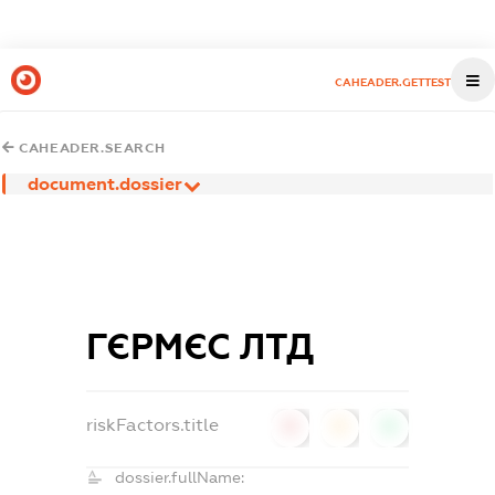
CAHEADER.GETTEST
CAHEADER.SEARCH
document.dossier
ГЄРМЄС ЛТД
riskFactors.title
0
0
0
dossier.fullName: