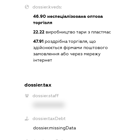
dossier.kveds:
46.90
неспеціалізована оптова
торгівля
22.22
виробництво тари з пластмас
47.91
роздрібна торгівля, що
здійснюється фірмами поштового
замовлення або через мережу
інтернет
dossier.tax
dossier.staff
XXXXXXXXXX
dossier.taxDebt
dossier.missingData