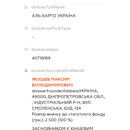
dossier.fullName:
АЛЬ КАРГО УКРАЇНА
dossier.opfSubType:
-
dossier.edrpo:
40718189
dossier.foundersAndBenef:
ЯКУШЕВ МАКСИМ
ВОЛОДИМИРОВИЧ
dossier.founderAddress
УКРАЇНА,
49000, ДНIПРОПЕТРОВСЬКА ОБЛ.,
, ІНДУСТРІАЛЬНИЙ Р-Н, ВУЛ.
СМОЛЕНСЬКА, БУД. 134
Розмір внеску до статутного фонду
(грн.):
2 500
(100 %)
ЗАСНОВНИКОМ Є КІНЦЕВИМ