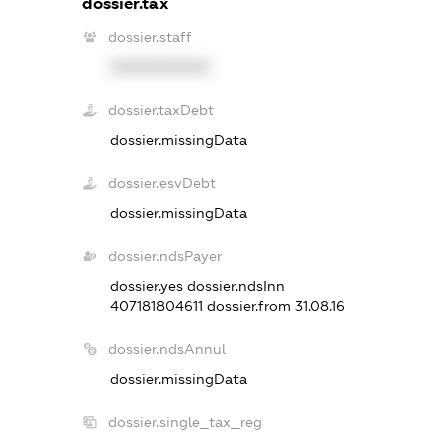
dossier.tax
dossier.staff
XXXXXXXXXX
dossier.taxDebt
dossier.missingData
dossier.esvDebt
dossier.missingData
dossier.ndsPayer
dossier.yes
dossier.ndsInn
407181804611
dossier.from 31.08.16
dossier.ndsAnnul
dossier.missingData
dossier.single_tax_reg