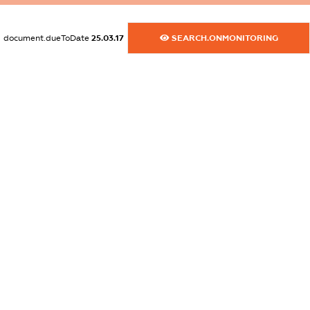
XXXXXXXXXX
document.dueToDate
25.03.17
SEARCH.ONMONITORING
dossier.commercial_info.activity
XXXXXXXXXX
freemium.exampleText_1
freemium.exampleText_2
freemium.anonymousPerSearch2
FREEMIUM.DETAILS
FREEMIUM.REGISTER