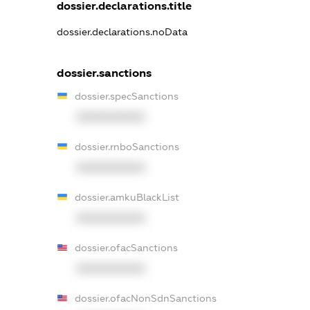
dossier.declarations.title
dossier.declarations.noData
dossier.sanctions
dossier.specSanctions
XXXXXXXXXX
dossier.rnboSanctions
XXXXXXXXXX
dossier.amkuBlackList
XXXXXXXXXX
dossier.ofacSanctions
XXXXXXXXXX
dossier.ofacNonSdnSanctions