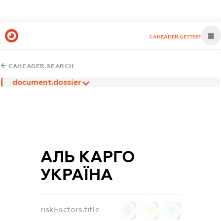
CAHEADER.GETTEST
CAHEADER.SEARCH
document.dossier
АЛЬ КАРГО
УКРАЇНА
riskFactors.title
0
0
0