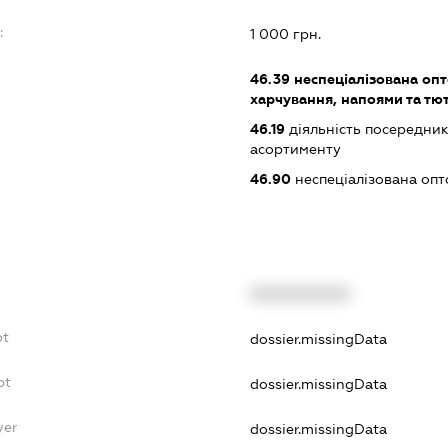
:
1 000 грн.
46.39
неспеціалізована опт
харчування, напоями та т
46.19
діяльність посередник
асортименту
46.90
неспеціалізована опт
XXXXXXXXXX
bt
dossier.missingData
bt
dossier.missingData
yer
dossier.missingData