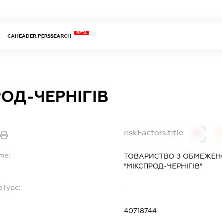
BETA
CAHEADER.PERSSEARCH
ОД-ЧЕРНІГІВ
riskFactors.title
0
0
me:
ТОВАРИСТВО З ОБМЕЖЕН
"МІКСПРОД-ЧЕРНІГІВ"
bType:
-
40718744