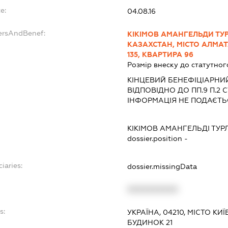
e:
04.08.16
ersAndBenef:
КІКІМОВ АМАНГЕЛЬДИ ТУРЛ
КАЗАХСТАН, МІСТО АЛМАТ
135, КВАРТИРА 96
Розмір внеску до статутног
КІНЦЕВИЙ БЕНЕФІЦІАРНИ
ВІДПОВІДНО ДО ПП.9 П.2 СТ
ІНФОРМАЦІЯ НЕ ПОДАЄТЬ
КІКІМОВ АМАНГЕЛЬДІ ТУ
dossier.position -
iaries:
dossier.missingData
XXXXXXXXXX
s:
УКРАЇНА, 04210, МІСТО К
БУДИНОК 21