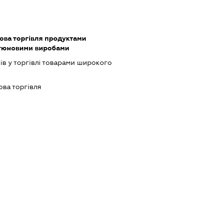
ова торгівля продуктами
ютюновими виробами
ів у торгівлі товарами широкого
ова торгівля