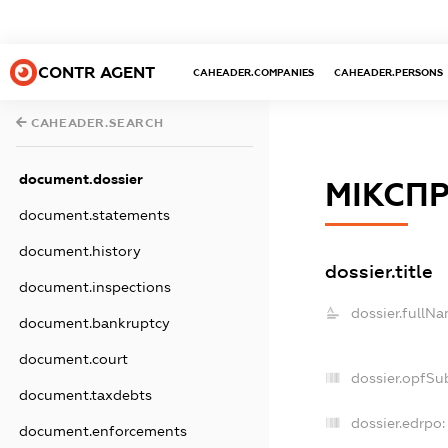
CONTR AGENT
CAHEADER.COMPANIES
CAHEADER.PERSONS
CAHEADER.SEARCH
document.dossier
МІКСПР
document.statements
document.history
dossier.title
document.inspections
dossier.fullNa
document.bankruptcy
document.court
dossier.opfSu
document.taxdebts
dossier.edrpo:
document.enforcements