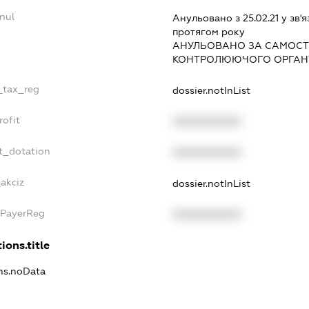
nul
Анульовано з 25.02.21 у зв'я
протягом року
АНУЛЬОВАНО ЗА САМОСТ
КОНТРОЛЮЮЧОГО ОРГАНУ
e_tax_reg
dossier.notInList
rofit
XXXXXXXXXX
t_dotation
XXXXXXXXXX
akciz
dossier.notInList
xPayerReg
XXXXXXXXXX
ions.title
ons.noData