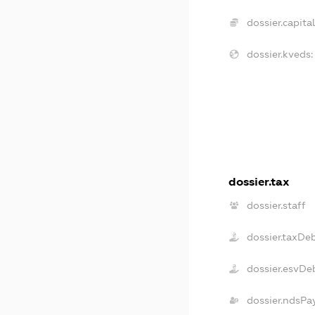
dossier.capital
dossier.kveds:
dossier.tax
dossier.staff
dossier.taxDe
dossier.esvDe
dossier.ndsPa