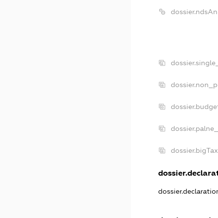
dossier.ndsAn
dossier.singl
dossier.non_p
dossier.budge
dossier.palne_
dossier.bigTa
dossier.declarat
dossier.declarati