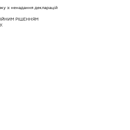
зку з:
ненадання декларацiй
IЙНИМ РIШЕННЯМ
.