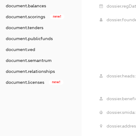
document.balances
dossier.regDat
document.scorings
new!
dossier.found
document.tenders
document.publicfunds
document.ved
document.semantrum
document.relationships
dossier.heads:
document.licenses
new!
dossier.benefic
dossier.smida:
dossier.addres