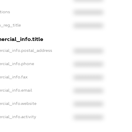
tions
XXXXXXXXXX
n_reg_title
XXXXXXXXXX
rcial_info.title
rcial_info.postal_address
XXXXXXXXXX
rcial_info.phone
XXXXXXXXXX
rcial_info.fax
XXXXXXXXXX
rcial_info.email
XXXXXXXXXX
rcial_info.website
XXXXXXXXXX
cial_info.activity
XXXXXXXXXX