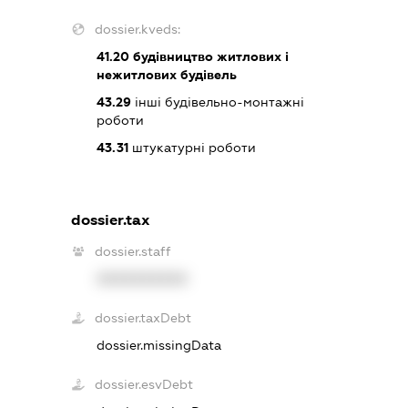
dossier.kveds:
41.20
будівництво житлових і
нежитлових будівель
43.29
інші будівельно-монтажні
роботи
43.31
штукатурні роботи
dossier.tax
dossier.staff
XXXXXXXXXX
dossier.taxDebt
dossier.missingData
dossier.esvDebt