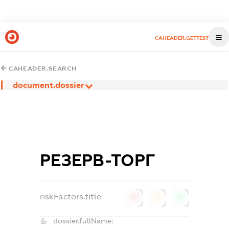
CAHEADER.GETTEST
CAHEADER.SEARCH
document.dossier
РЕЗЕРВ-ТОРГ
riskFactors.title
0
0
0
dossier.fullName: