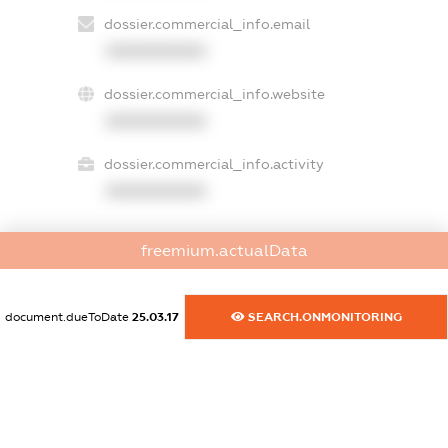
dossier.commercial_info.email
XXXXXXXXXX
dossier.commercial_info.website
XXXXXXXXXX
dossier.commercial_info.activity
XXXXXXXXXX
freemium.actualData
freemium.exampleText_1
freemium.exampleText_2
freemium.anonymousPerSearch2
document.dueToDate
25.03.17
SEARCH.ONMONITORING
FREEMIUM.DETAILS
FREEMIUM.REGISTER