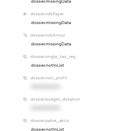
dossier.missingData
dossier.ndsPayer
dossier.missingData
dossier.ndsAnnul
dossier.missingData
dossier.single_tax_reg
dossier.notInList
dossier.non_profit
XXXXXXXXXX
dossier.budget_dotation
XXXXXXXXXX
dossier.palne_akciz
dossier.notInList