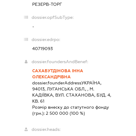
РЕЗЕРВ-ТОРГ
dossier.opfSubType:
-
dossier.edrpo:
40719093
dossier.foundersAndBenef:
САХАБУТДІНОВА ІННА
ОЛЕКСАНДРІВНА
dossier.founderAddress
УКРАЇНА,
94013, ЛУГАНСЬКА ОБЛ., , М.
КАДIЇВКА, ВУЛ. СТАХАНОВА, БУД. 4,
КВ. 61
Розмір внеску до статутного фонду
(грн.):
2 500 000
(100 %)
dossier.heads: