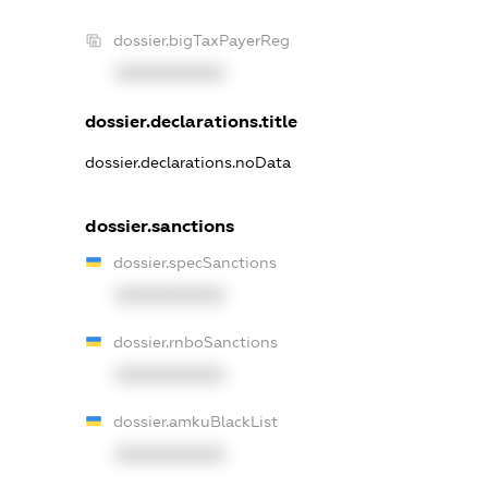
dossier.bigTaxPayerReg
XXXXXXXXXX
dossier.declarations.title
dossier.declarations.noData
dossier.sanctions
dossier.specSanctions
XXXXXXXXXX
dossier.rnboSanctions
XXXXXXXXXX
dossier.amkuBlackList
XXXXXXXXXX