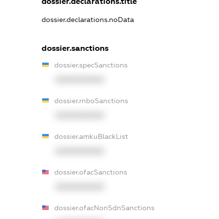
dossier.declarations.title
dossier.declarations.noData
dossier.sanctions
dossier.specSanctions
XXXXXXXXXX
dossier.rnboSanctions
XXXXXXXXXX
dossier.amkuBlackList
XXXXXXXXXX
dossier.ofacSanctions
XXXXXXXXXX
dossier.ofacNonSdnSanctions