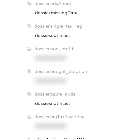
dossier.ndsAnnul
dossier.missingData
dossier.single_tax_reg
dossier.notInList
dossier.non_profit
XXXXXXXXXX
dossier.budget_dotation
XXXXXXXXXX
dossier.palne_akciz
dossier.notInList
dossier.bigTaxPayerReg
XXXXXXXXXX