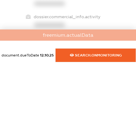
XXXXXXXXXX
dossier.commercial_info.activity
XXXXXXXXXX
freemium.actualData
freemium.exampleText_1
document.dueToDate
12.10.25
SEARCH.ONMONITORING
freemium.exampleText_2
freemium.anonymousPerSearch2
FREEMIUM.DETAILS
FREEMIUM.REGISTER