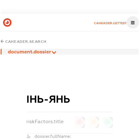
CAHEADER.GETTEST
CAHEADER.SEARCH
document.dossier
ІНЬ-ЯНЬ
riskFactors.title
0
0
0
dossier.fullName: