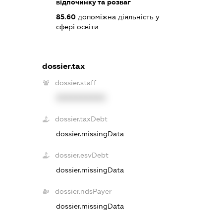
відпочинку та розваг
85.60
допоміжна діяльність у
сфері освіти
dossier.tax
dossier.staff
XXXXXXXXXX
dossier.taxDebt
dossier.missingData
dossier.esvDebt
dossier.missingData
dossier.ndsPayer
dossier.missingData