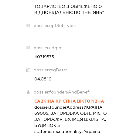
ТОВАРИСТВО З ОБМЕЖЕНОЮ
ВІДПОВІДАЛЬНІСТЮ "ІНЬ-ЯНЬ"
dossier.opfSubType:
-
dossier.edrpo:
40719575
dossier.regDate:
04.08.16
dossier.foundersAndBenef:
САВКІНА КРІСТІНА ВІКТОРІВНА
dossier.founderAddress
УКРАЇНА,
69005, ЗАПОРІЗЬКА ОБЛ., МІСТО
ЗАПОРІЖЖЯ, ВУЛИЦЯ ШКІЛЬНА,
БУДИНОК 5
statements.nationality:
Україна