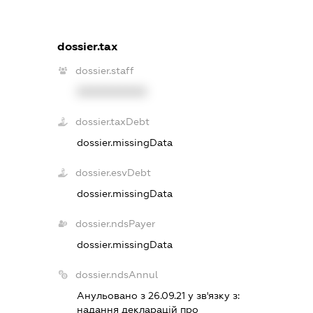
dossier.tax
dossier.staff
XXXXXXXXXX
dossier.taxDebt
dossier.missingData
dossier.esvDebt
dossier.missingData
dossier.ndsPayer
dossier.missingData
dossier.ndsAnnul
Анульовано з 26.09.21 у зв'язку з:
надання декларацiй про