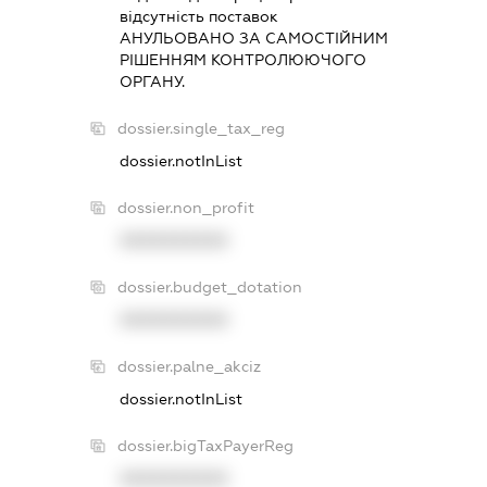
вiдсутнiсть поставок
АНУЛЬОВАНО ЗА САМОСТIЙНИМ
РIШЕННЯМ КОНТРОЛЮЮЧОГО
ОРГАНУ.
dossier.single_tax_reg
dossier.notInList
dossier.non_profit
XXXXXXXXXX
dossier.budget_dotation
XXXXXXXXXX
dossier.palne_akciz
dossier.notInList
dossier.bigTaxPayerReg
XXXXXXXXXX