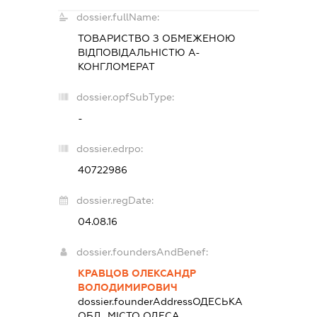
dossier.fullName:
ТОВАРИСТВО З ОБМЕЖЕНОЮ
ВІДПОВІДАЛЬНІСТЮ
А-
КОНГЛОМЕРАТ
dossier.opfSubType:
-
dossier.edrpo:
40722986
dossier.regDate:
04.08.16
dossier.foundersAndBenef:
КРАВЦОВ ОЛЕКСАНДР
ВОЛОДИМИРОВИЧ
dossier.founderAddress
ОДЕСЬКА
ОБЛ., МІСТО ОДЕСА,