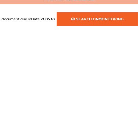
dossier.commercial_info.website
XXXXXXXXXX
document.dueToDate
21.05.18
SEARCH.ONMONITORING
dossier.commercial_info.activity
XXXXXXXXXX
freemium.exampleText_1
freemium.exampleText_2
freemium.anonymousPerSearch2
FREEMIUM.DETAILS
FREEMIUM.REGISTER