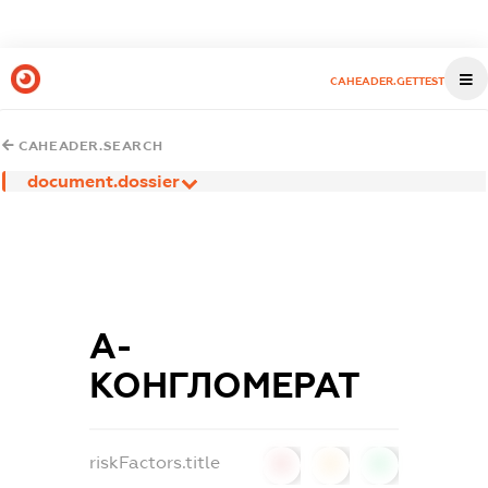
CAHEADER.GETTEST
CAHEADER.SEARCH
document.dossier
А-
КОНГЛОМЕРАТ
riskFactors.title
0
0
0