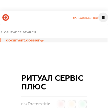
CAHEADER.GETTEST
CAHEADER.SEARCH
document.dossier
РИТУАЛ СЕРВІС
ПЛЮС
riskFactors.title
0
0
0