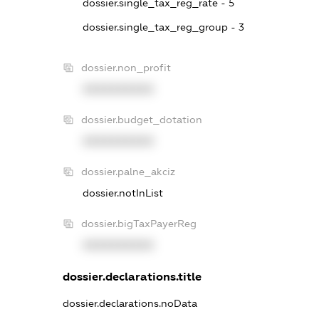
dossier.single_tax_reg_rate - 5
dossier.single_tax_reg_group - 3
dossier.non_profit
XXXXXXXXXX
dossier.budget_dotation
XXXXXXXXXX
dossier.palne_akciz
dossier.notInList
dossier.bigTaxPayerReg
XXXXXXXXXX
dossier.declarations.title
dossier.declarations.noData