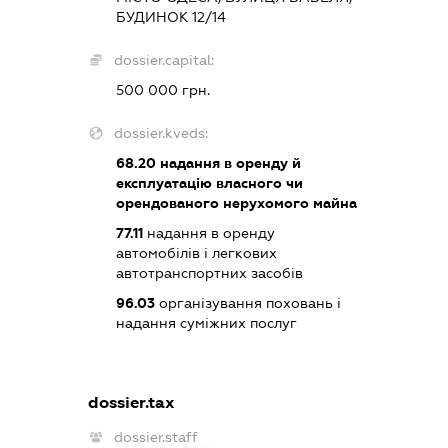
БУДИНОК 12/14
dossier.capital:
500 000 грн.
dossier.kveds:
68.20
надання в оренду й
експлуатацію власного чи
орендованого нерухомого майна
77.11
надання в оренду
автомобілів і легкових
автотранспортних засобів
96.03
організування поховань і
надання суміжних послуг
dossier.tax
dossier.staff