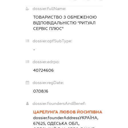
dossier.fullName:
ТОВАРИСТВО З ОБМЕЖЕНОЮ
ВІДПОВІДАЛЬНІСТЮ "РИТУАЛ
СЕРВІС ПЛЮС"
dossier.opfSubType:
-
dossier.edrpo:
40724606
dossier.regDate:
07.08.16
dossier.foundersAndBenef:
ЦАРЕЛУНГА ЛЮБОВ ЙОСИПІВНА
dossier.founderAddress
УКРАЇНА,
67625, ОДЕСЬКА ОБЛ.,