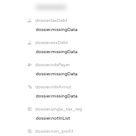
XXXXXXXXXX
dossier.taxDebt
dossier.missingData
dossier.esvDebt
dossier.missingData
dossier.ndsPayer
dossier.missingData
dossier.ndsAnnul
dossier.missingData
dossier.single_tax_reg
dossier.notInList
dossier.non_profit