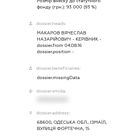
Розмір внеску до статутного
фонду (грн.):
93 000
(93 %)
dossier.heads:
МАКАРОВ ВЯЧЕСЛАВ
НАЗАРІЙОВИЧ
-
КЕРІВНИК
-
dossier.from 04.08.16
dossier.position -
dossier.beneficiaries:
dossier.missingData
dossier.smida:
XXXXXXXXXX
dossier.address:
68600, ОДЕСЬКА ОБЛ., ІЗМАЇЛ,
ВУЛИЦЯ ФОРТЕЧНА, 15