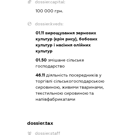
dossier.capital:
100 000 грн.
dossier.kveds:
01.11
вирощування зернових
культур (крім рису), бобових
культур і насіння олійних
культур
01.50
змішане сільське
господарство
46.11
діяльність посередників у
торгівлі сільськогосподарською
сировиною, живими тваринами,
текстильною сировиною та
напівфабрикатами
dossier.tax
dossier.staff