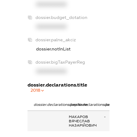
XXXXXXXXXX
dossier.budget_dotation
XXXXXXXXXX
dossier.palne_akciz
dossier.notInList
dossier.bigTaxPayerReg
XXXXXXXXXX
dossier.declarations.title
2018
dossier.declarations.pepName
dossier.declarations.personName
dossier.declaratio
МАКАРОВ
-
ВЯЧЕСЛАВ
НАЗАРІЙОВИЧ