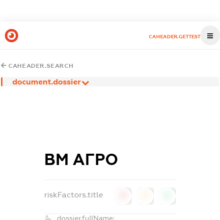
CAHEADER.GETTEST
CAHEADER.SEARCH
document.dossier
ВМ АГРО
riskFactors.title
0
0
0
dossier.fullName: